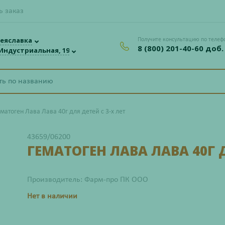
ь заказ
еяславка
Получите консультацию по телеф
8 (800) 201-40-60 доб.
 Индустриальная, 19
ематоген Лава Лава 40г для детей с 3-х лет
43659/06200
ГЕМАТОГЕН ЛАВА ЛАВА 40Г Д
Производитель: Фарм-про ПК ООО
Нет в наличии