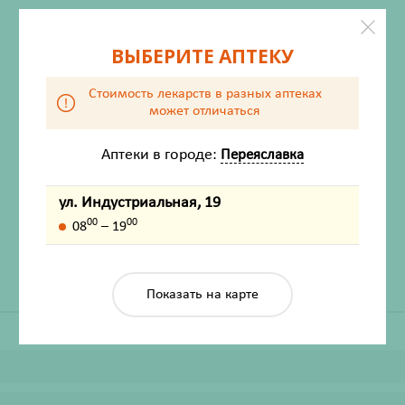
ВЫБЕРИТЕ АПТЕКУ
Стоимость лекарств в разных аптеках
может отличаться
Аптеки в городе:
Переяславка
ХАРАКТЕРИСТИКИ
ул. Индустриальная, 19
Производитель
Фарм-про ПК ООО
00
00
08
– 19
Жизненно важный
Нет
Показать на карте