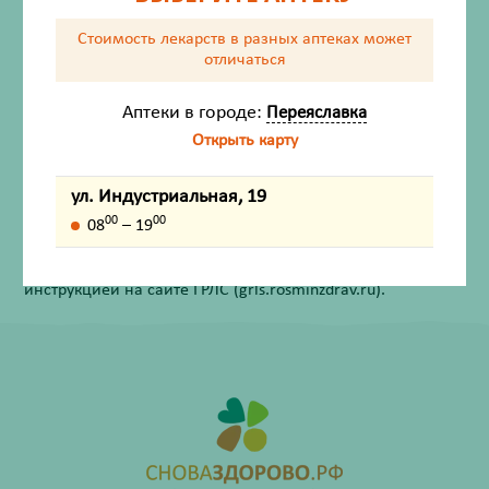
Состав
Стоимость лекарств в разных аптеках
может
отличаться
Способ применения
Аптеки в городе:
Переяславка
Открыть карту
Внешний вид товара, упаковки, может отличаться от
изображения на фотографии.
ул. Индустриальная, 19
Имеются противопоказания. Перед применением
00
00
08
– 19
лекарственных средств обязательно проконсультируйтесь
со специалистом и ознакомьтесь с официальной
инструкцией на сайте ГРЛС (grls.rosminzdrav.ru).