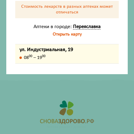
Стоимость лекарств в разных аптеках
может
Способ применения
отличаться
Аптеки в городе:
Переяславка
Внешний вид товара, упаковки, может отличаться от
Открыть карту
изображения на фотографии.
ул. Индустриальная, 19
Имеются противопоказания. Перед применением
00
00
лекарственных средств обязательно проконсультируйтесь
08
– 19
со специалистом и ознакомьтесь с официальной
инструкцией на сайте ГРЛС (grls.rosminzdrav.ru).