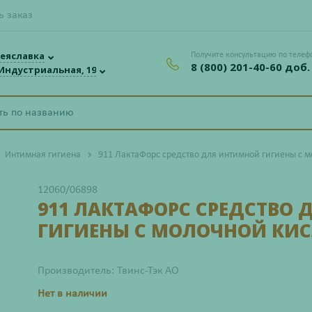
ь заказ
еяславка
Получите консультацию по телеф
8 (800) 201-40-60 доб.
 Индустриальная, 19
Интимная гигиена
911 ЛактаФорс средство для интимной гигиены с 
12060/06898
911 ЛАКТАФОРС СРЕДСТВО
ГИГИЕНЫ С МОЛОЧНОЙ КИС
Производитель: Твинс-Тэк АО
Нет в наличии