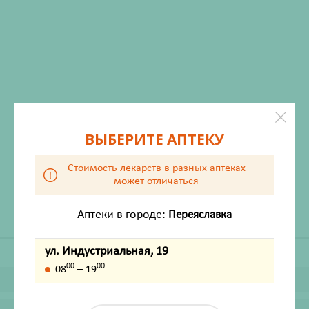
ХАРАКТЕРИСТИКИ
ВЫБЕРИТЕ АПТЕКУ
Производитель
Твинс-Тэк АО
Стоимость лекарств в разных аптеках
Жизненно важный
Нет
может отличаться
Аптеки в городе:
Переяславка
ул. Индустриальная, 19
00
00
08
– 19