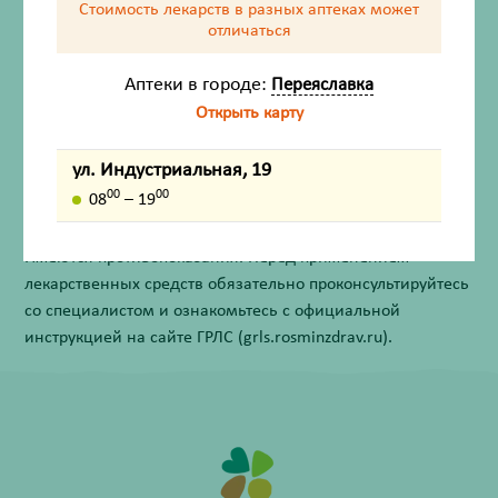
Стоимость лекарств в разных аптеках
может
Описание
отличаться
Назначение
Аптеки в городе:
Переяславка
Открыть карту
Противопоказания
ул. Индустриальная, 19
Внешний вид товара, упаковки, может отличаться от
00
00
08
– 19
изображения на фотографии.
Имеются противопоказания. Перед применением
лекарственных средств обязательно проконсультируйтесь
со специалистом и ознакомьтесь с официальной
инструкцией на сайте ГРЛС (grls.rosminzdrav.ru).