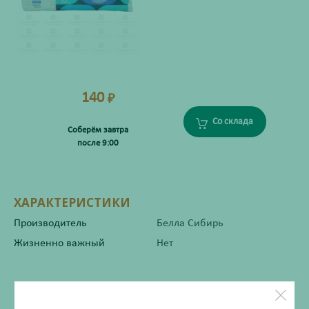
140
₽
Со склада
Соберём завтра
после 9:00
ХАРАКТЕРИСТИКИ
Производитель
Белла Сибирь
Жизненно важный
Нет
Инструкция по применению