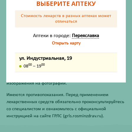
ВЫБЕРИТЕ АПТЕКУ
Состав
Стоимость лекарств в разных аптеках
может
отличаться
Описание
Аптеки в городе:
Переяславка
Открыть карту
Назначение
Противопоказания
ул. Индустриальная, 19
00
00
08
– 19
Внешний вид товара, упаковки, может отличаться от
изображения на фотографии.
Имеются противопоказания. Перед применением
лекарственных средств обязательно проконсультируйтесь
со специалистом и ознакомьтесь с официальной
инструкцией на сайте ГРЛС (grls.rosminzdrav.ru).