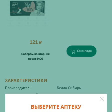
121
₽
Со склада
Соберём во вторник
после 9:00
ХАРАКТЕРИСТИКИ
Производитель
Белла Сибирь
Жизненно важный
Нет
ВЫБЕРИТЕ АПТЕКУ
Инструкция по применению