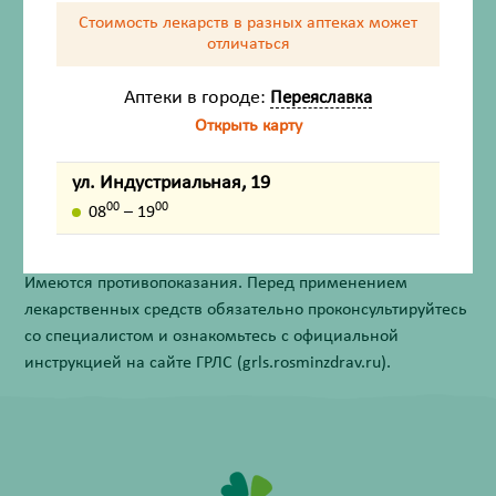
Стоимость лекарств в разных аптеках
может
отличаться
Состав
Аптеки в городе:
Переяславка
Открыть карту
Описание
ул. Индустриальная, 19
00
00
08
– 19
Внешний вид товара, упаковки, может отличаться от
изображения на фотографии.
Имеются противопоказания. Перед применением
лекарственных средств обязательно проконсультируйтесь
со специалистом и ознакомьтесь с официальной
инструкцией на сайте ГРЛС (grls.rosminzdrav.ru).