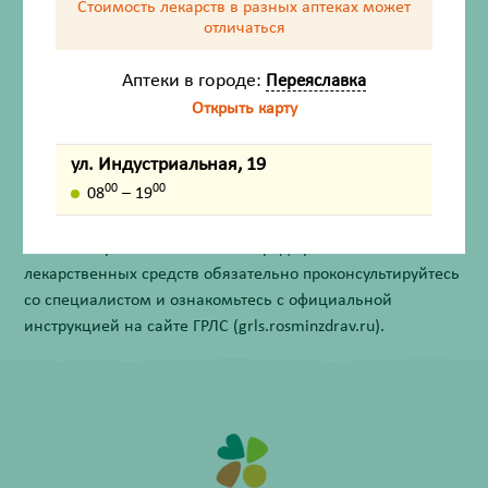
Стоимость лекарств в разных аптеках
может
отличаться
Описание
Аптеки в городе:
Переяславка
Открыть карту
Назначение
ул. Индустриальная, 19
Внешний вид товара, упаковки, может отличаться от
00
00
08
– 19
изображения на фотографии.
Имеются противопоказания. Перед применением
лекарственных средств обязательно проконсультируйтесь
со специалистом и ознакомьтесь с официальной
инструкцией на сайте ГРЛС (grls.rosminzdrav.ru).