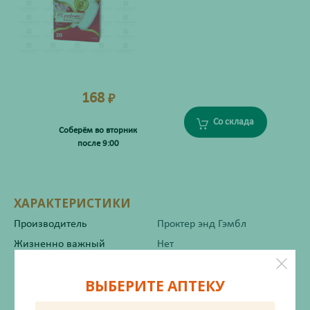
168
₽
Со склада
Соберём во вторник
после 9:00
ХАРАКТЕРИСТИКИ
Производитель
Проктер энд Гэмбл
Жизненно важный
Нет
ВЫБЕРИТЕ АПТЕКУ
Инструкция по применению