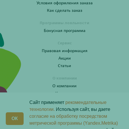
Условия оформления заказа
Как сделать заказ
Программы лояльности
Бонусная программа
Сервис
Правовая информация
Акции
Статьи
О компании
О компании
Контакты
Сайт применяет
рекомендательные
технологии.
Используя сайт, вы даете
согласие на обработку посредством
Получите консультацию по телефону:
X
ОК
8 (800) 201-40-60 доб. 4
метрической программы (Yandex.Metrika)