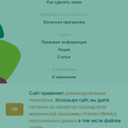
Как сделать заказ
Программы лояльности
Бонусная программа
Сервис
Правовая информация
Акции
Статьи
О компании
О компании
Контакты
Сайт применяет
рекомендательные
технологии.
Используя сайт, вы даете
согласие на обработку посредством
Получите консультацию по телефону:
X
ОК
8 (800) 201-40-60 доб. 4
метрической программы (Yandex.Metrika)
персональных данных
в том числе файлов
Скачай наше
приложение
cookie.