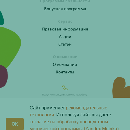
Программы лояльности
Бонусная программа
Сервис
Правовая информация
Акции
Статьи
О компании
О компании
Контакты
Получите консультацию по телефону:
8 (800) 201-40-60 доб. 4
Сайт применяет
рекомендательные
технологии.
Используя сайт, вы даете
согласие на обработку посредством
X
ОК
Любая информация на сайте носит справочный характер и не является публичной офертой
метрической программы (Yandex.Metrika)