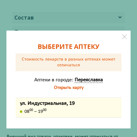
Состав
Показания
ВЫБЕРИТЕ АПТЕКУ
Способ применения и дозы
Стоимость лекарств в разных аптеках
может
Побочные действия
отличаться
Форма выпуска
Аптеки в городе:
Переяславка
Открыть карту
Условия хранения
Срок годности
ул. Индустриальная, 19
00
00
08
– 19
Условия отпуска
Внешний вид товара, упаковки, может отличаться от