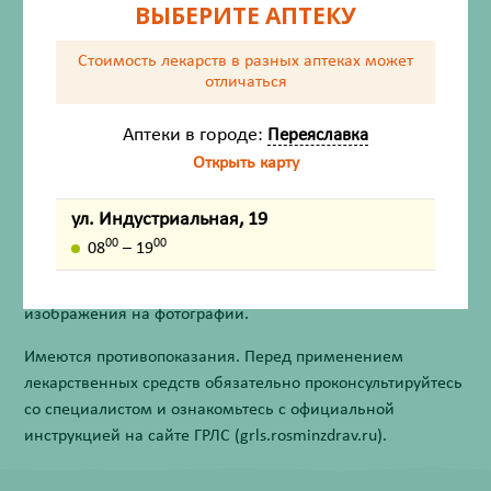
ВЫБЕРИТЕ АПТЕКУ
Описание
Стоимость лекарств в разных аптеках
может
Способ применения
отличаться
Противопоказания
Аптеки в городе:
Переяславка
Открыть карту
Особые указания
Форма выпуска
ул. Индустриальная, 19
00
00
08
– 19
Внешний вид товара, упаковки, может отличаться от
изображения на фотографии.
Имеются противопоказания. Перед применением
лекарственных средств обязательно проконсультируйтесь
со специалистом и ознакомьтесь с официальной
инструкцией на сайте ГРЛС (grls.rosminzdrav.ru).