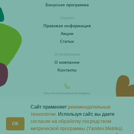
Бонусная программа
Сервис
Правовая информация
Акции
Статьи
О компании
О компании
Контакты
Получите консультацию по телефону:
8 (800) 201-40-60 доб. 4
Сайт применяет
рекомендательные
технологии.
Используя сайт, вы даете
согласие на обработку посредством
X
ОК
Любая информация на сайте носит справочный характер и не является публичной офертой
метрической программы (Yandex.Metrika)
определяемой положениями пункта 2 статьи 437 Гражданского кодекса Российской Федерации.
Владелец сайта ООО «Надежда-Фарм». Все права защищены © 2026.