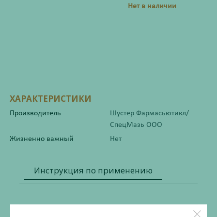
Нет в наличии
ХАРАКТЕРИСТИКИ
Производитель
Шустер Фармасьютикл/
СпецМазь ООО
Жизненно важный
Нет
Инструкция по применению
Состав