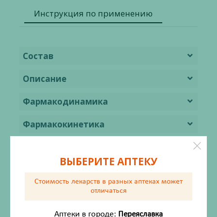
Инструкция по применению
Состав
Описание
Фармакодинамика
Фармакокинетика
Показания
ВЫБЕРИТЕ АПТЕКУ
Противопоказания
Стоимость лекарств в разных аптеках
может
Применение при беременности и в
отличаться
период грудного вскармливания
Аптеки в городе:
Переяславка