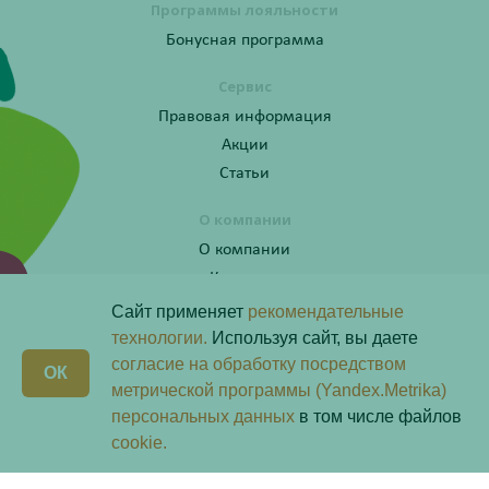
Программы лояльности
Бонусная программа
Сервис
Правовая информация
Акции
Статьи
О компании
О компании
Контакты
Сайт применяет
рекомендательные
технологии.
Используя сайт, вы даете
согласие на обработку посредством
Получите консультацию по телефону:
X
ОК
8 (800) 201-40-60 доб. 4
метрической программы (Yandex.Metrika)
персональных данных
в том числе файлов
Скачай наше
приложение
cookie.
Любая информация на сайте носит справочный характер и не является публичной офертой