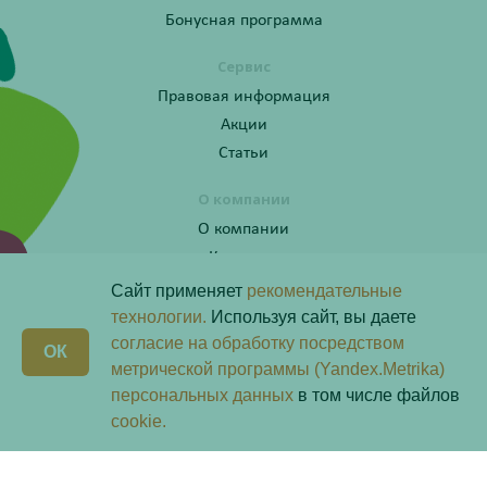
Бонусная программа
Сервис
Правовая информация
Акции
Статьи
О компании
О компании
Контакты
Сайт применяет
рекомендательные
технологии.
Используя сайт, вы даете
согласие на обработку посредством
Получите консультацию по телефону:
X
ОК
8 (800) 201-40-60 доб. 4
метрической программы (Yandex.Metrika)
персональных данных
в том числе файлов
Скачай наше
приложение
cookie.
Любая информация на сайте носит справочный характер и не является публичной офертой
определяемой положениями пункта 2 статьи 437 Гражданского кодекса Российской Федерации.
Владелец сайта ООО «Надежда-Фарм». Все права защищены © 2026.