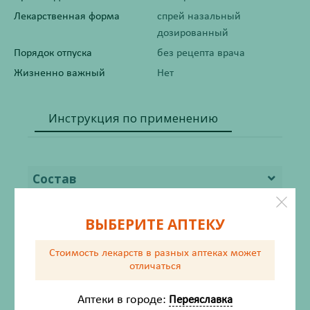
Лекарственная форма
спрей назальный
дозированный
Порядок отпуска
без рецепта врача
Жизненно важный
Нет
Инструкция по применению
Состав
Описание
ВЫБЕРИТЕ АПТЕКУ
Фармакодинамика
Стоимость лекарств в разных аптеках
может
отличаться
Фармакокинетика
Аптеки в городе:
Переяславка
Показания