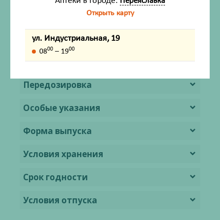
Аптеки в городе:
Переяславка
Открыть карту
Побочные действия
Лекарственное взаимодействие
ул. Индустриальная, 19
00
00
08
– 19
Способ применения и дозы
Передозировка
Особые указания
Форма выпуска
Условия хранения
Срок годности
Условия отпуска