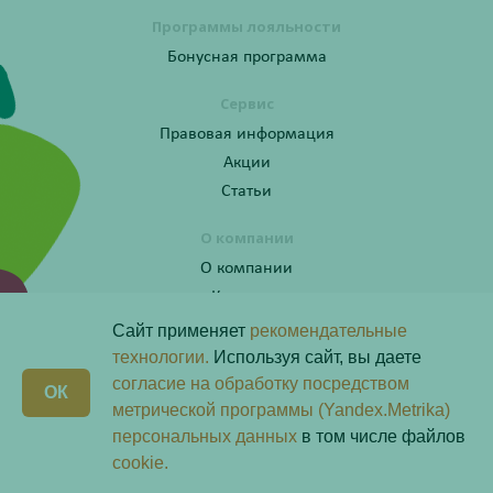
Программы лояльности
Бонусная программа
Сервис
Правовая информация
Акции
Статьи
О компании
О компании
Контакты
Сайт применяет
рекомендательные
технологии.
Используя сайт, вы даете
согласие на обработку посредством
Получите консультацию по телефону:
X
ОК
8 (800) 201-40-60 доб. 4
метрической программы (Yandex.Metrika)
персональных данных
в том числе файлов
Скачай наше
приложение
cookie.