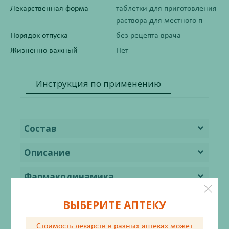
Лекарственная форма
таблетки для приготовления
раствора для местного п
Порядок отпуска
без рецепта врача
Жизненно важный
Нет
Инструкция по применению
Состав
Описание
Фармакодинамика
Фармакокинетика
ВЫБЕРИТЕ АПТЕКУ
Показания
Стоимость лекарств в разных аптеках
может