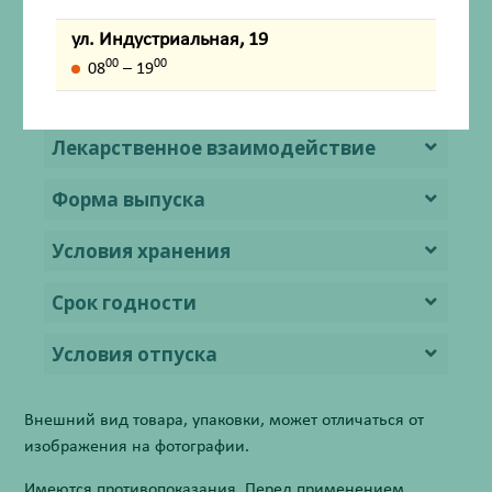
ул. Индустриальная, 19
Противопоказания
00
00
08
– 19
Особые указания
Лекарственное взаимодействие
Форма выпуска
Условия хранения
Срок годности
Условия отпуска
Внешний вид товара, упаковки, может отличаться от
изображения на фотографии.
Имеются противопоказания. Перед применением