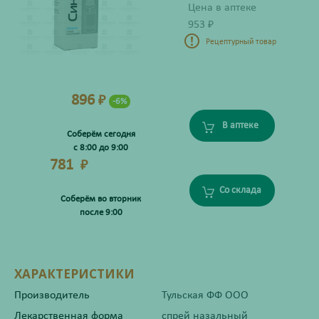
Цена в аптеке
953
₽
Рецептурный товар
896
₽
-6%
В аптеке
Соберём сегодня
с 8:00 до 9:00
781
₽
Со склада
Соберём во вторник
после 9:00
ХАРАКТЕРИСТИКИ
Производитель
Тульская ФФ ООО
Лекарственная форма
спрей назальный