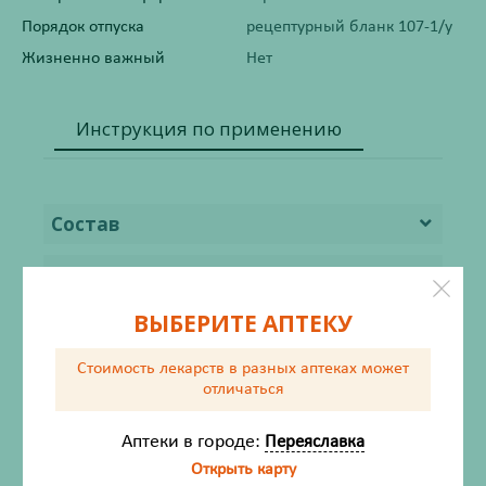
Порядок отпуска
рецептурный бланк 107-1/у
Жизненно важный
Нет
Инструкция по применению
Состав
Описание
ВЫБЕРИТЕ АПТЕКУ
Фармакодинамика
Стоимость лекарств в разных аптеках
может
Показания
отличаться
Способ применения и дозы
Аптеки в городе:
Переяславка
Открыть карту
Побочное действие