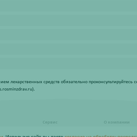
ем лекарственных средств обязательно проконсультируйтесь со
rosminzdrav.ru).
Сервис
О компании
формления
Правовая информация
О компании