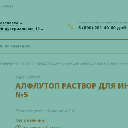
ь заказ
еяславка
Получите консультацию по телеф
8 (800) 201-40-60 доб.
 Индустриальная, 19
ательный аппарат
Средства для коррекции метаболизма костной ткани
18671/07767
АЛФЛУТОП РАСТВОР ДЛЯ 
№5
Производитель: Хиперион С.А.
Нет в наличии