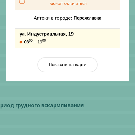
может отличаться
Аптеки в городе:
Переяславка
ул. Индустриальная, 19
00
00
08
– 19
Показать на карте
ериод грудного вскармливания