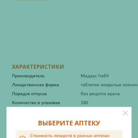
ХАРАКТЕРИСТИКИ
Производитель
Мадаус ГмбХ
Лекарственная форма
таблетки покрытые плено
Порядок отпуска
без рецепта врача
Количество в упаковке
180
Жизненно важный
Нет
ВЫБЕРИТЕ АПТЕКУ
Стоимость лекарств в разных аптеках