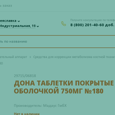
ь заказ
еяславка
Получите консультацию по телеф
8 (800) 201-40-60 доб.
 Индустриальная, 19
ательный аппарат
Средства для коррекции метаболизма костной ткани
80
29715/06818
ДОНА ТАБЛЕТКИ ПОКРЫТЫЕ
ОБОЛОЧКОЙ 750МГ №180
Производитель: Мадаус ГмбХ
Нет в наличии