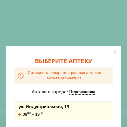
ВЫБЕРИТЕ АПТЕКУ
ХАРАКТЕРИСТИКИ
Производитель
ФБК ООО
Стоимость лекарств в разных аптеках
может отличаться
Жизненно важный
Нет
Аптеки в городе:
Переяславка
ул. Индустриальная, 19
00
00
08
– 19