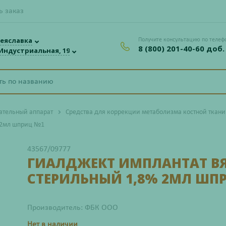
ь заказ
еяславка
Получите консультацию по телеф
8 (800) 201-40-60 доб.
 Индустриальная, 19
ательный аппарат
Средства для коррекции метаболизма костной ткани
 2мл шприц №1
43567/09777
ГИАЛДЖЕКТ ИМПЛАНТАТ В
СТЕРИЛЬНЫЙ 1,8% 2МЛ ШП
Производитель: ФБК ООО
Нет в наличии