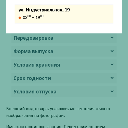
ул. Индустриальная, 19
Лекарственное взаимодействие
00
00
08
– 19
Способ применения и дозы
Передозировка
Форма выпуска
Условия хранения
Срок годности
Условия отпуска
Внешний вид товара, упаковки, может отличаться от
изображения на фотографии.
Имеются противопоказания. Перед применением