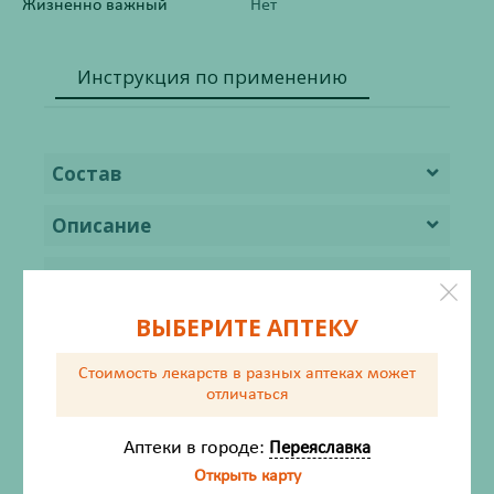
Жизненно важный
Нет
Инструкция по применению
Состав
Описание
Фармакодинамика
ВЫБЕРИТЕ АПТЕКУ
Фармакокинетика
Стоимость лекарств в разных аптеках
может
Показания
отличаться
Противопоказания
Аптеки в городе:
Переяславка
Открыть карту
Побочные действия