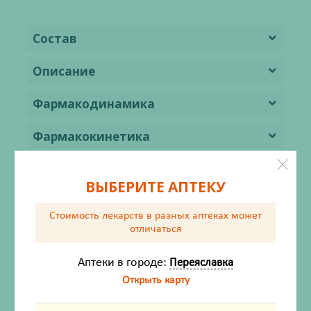
Состав
Описание
Фармакодинамика
Фармакокинетика
Показания
ВЫБЕРИТЕ АПТЕКУ
Противопоказания
Стоимость лекарств в разных аптеках
может
отличаться
Способ применения и дозы
Аптеки в городе:
Переяславка
Побочное действие
Открыть карту
Передозировка