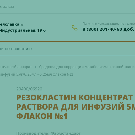
ь заказ
еяславка
Получите консультацию по телеф
8 (800) 201-40-60 доб.
 Индустриальная, 19
ательный аппарат
Средства для коррекции метаболизма костной ткани
 инфузий 5мг/6,25мл - 6,25мл флакон №1
29490/06920
РЕЗОКЛАСТИН КОНЦЕНТРАТ
РАСТВОРА ДЛЯ ИНФУЗИЙ 5МГ
ФЛАКОН №1
Производитель: Фармстандарт