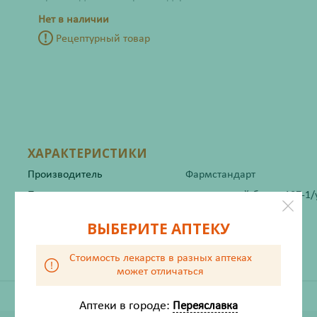
Нет в наличии
Рецептурный товар
ХАРАКТЕРИСТИКИ
Производитель
Фармстандарт
Порядок отпуска
рецептурный бланк 107-1/
Жизненно важный
Да
ВЫБЕРИТЕ АПТЕКУ
Стоимость лекарств в разных аптеках
может отличаться
Аптеки в городе:
Переяславка