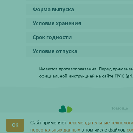
Форма выпуска
Условия хранения
Срок годности
Условия отпуска
Имеются противопоказания. Перед применени
официальной инструкцией на сайте ГРЛС (grls.
Помощь
Условия о
заказа
Сайт применяет
рекомендательные технологи
ОК
Как сделат
персональных данных
в том числе файлов
co