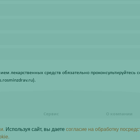
ем лекарственных средств обязательно проконсультируйтесь со
rosminzdrav.ru).
Сервис
О компании
формления
Правовая информация
О компании
и.
Используя сайт, вы даете
согласие на обработку посредс
Акции
Контакты
ь заказ
okie.
Статьи