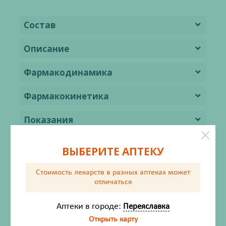
Состав
Описание
Фармакодинамика
Фармакокинетика
Показания
Противопоказания
ВЫБЕРИТЕ АПТЕКУ
Применение при беременности и в
Стоимость лекарств в разных аптеках
может
период грудного вскармливания
отличаться
Способ применения и дозы
Аптеки в городе:
Переяславка
Открыть карту
Побочное действие