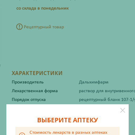
со склада в понедельник
Рецептурный товар
т
ХАРАКТЕРИСТИКИ
Производитель
Дальхимфарм
Лекарственная форма
раствор для внутривенно
Порядок отпуска
рецептурный бланк 107-1/
Жизненно важный
Нет
ВЫБЕРИТЕ АПТЕКУ
Стоимость лекарств в разных аптеках