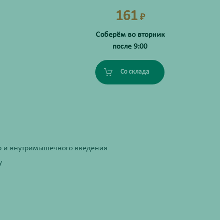
161
₽
Соберём во вторник
после 9:00
Со склада
го и внутримышечного введения
у