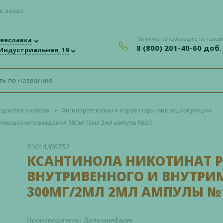
ь заказ
еяславка
Получите консультацию по телеф
8 (800) 201-40-60 доб.
 Индустриальная, 19
судистая система
Ангиопротекторы и корректоры микроциркуляции
тримышечного введения 300мг/2мл 2мл ампулы №10
31014/06752
КСАНТИНОЛА НИКОТИНАТ Р
ВНУТРИВЕННОГО И ВНУТР
300МГ/2МЛ 2МЛ АМПУЛЫ №
Производитель: Дальхимфарм