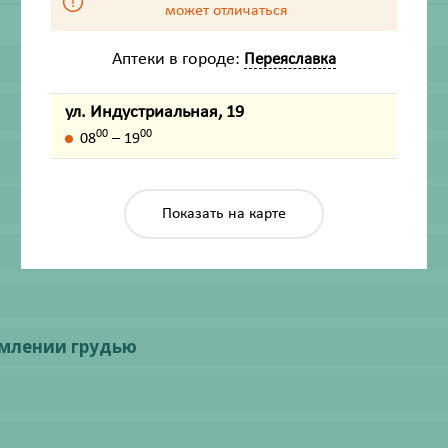
может отличаться
Аптеки в городе:
Переяславка
ул. Индустриальная, 19
00
00
08
– 19
Показать на карте
рмлении грудью