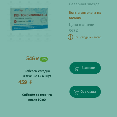
Северная звезда
Есть в аптеке и на
складе
Цена в аптеке
593
₽
Рецептурный товар
546
₽
-8%
В аптеке
Соберём сегодня
в течение 15 минут
459
₽
Со склада
Соберём во вторник
после 10:00