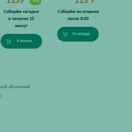
113
113
-4%
₽
₽
Соберём сегодня
Соберём во вторник
в течение 15
после 9:00
минут
Со склада
В аптеке
чной оболочкой
у