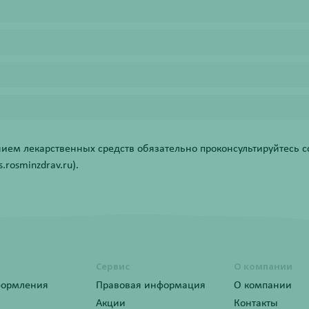
ем лекарственных средств обязательно проконсультируйтесь со
rosminzdrav.ru).
Сервис
О компании
формления
Правовая информация
О компании
Акции
Контакты