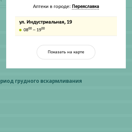
Аптеки в городе:
Переяславка
ул. Индустриальная, 19
00
00
08
– 19
Показать на карте
ериод грудного вскармливания