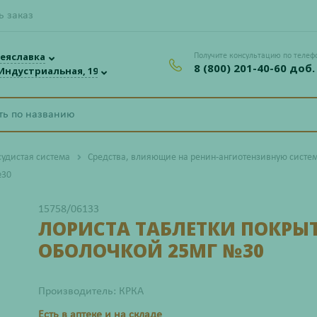
ь заказ
еяславка
Получите консультацию по телеф
8 (800) 201-40-60 доб.
 Индустриальная, 19
судистая система
Средства, влияющие на ренин-ангиотензивную систе
№30
15758/06133
ЛОРИСТА ТАБЛЕТКИ ПОКРЫ
ОБОЛОЧКОЙ 25МГ №30
Производитель: КРКА
Есть в аптеке и на складе