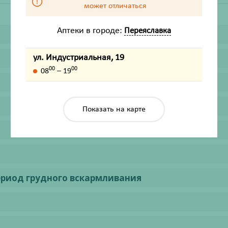
может отличаться
Аптеки в городе:
Переяславка
ул. Индустриальная, 19
00
00
08
– 19
Показать на карте
ериод грудного вскармливания