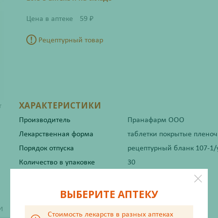
Цена в аптеке
59
₽
Рецептурный товар
ХАРАКТЕРИСТИКИ
т
Производитель
Пранафарм ООО
Лекарственная форма
таблетки покрытые плено
Порядок отпуска
рецептурный бланк 107-1/
Количество в упаковке
30
Жизненно важный
Да
ВЫБЕРИТЕ АПТЕКУ
и
Стоимость лекарств в разных аптеках