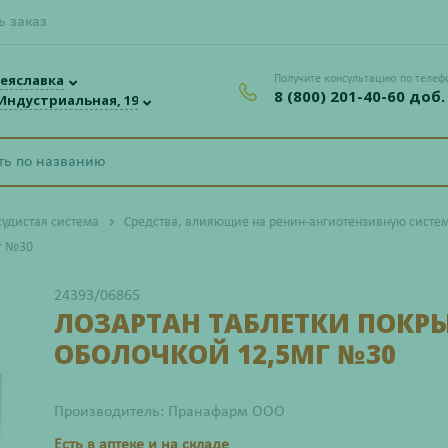
ь заказ
еяславка
Получите консультацию по телеф
8 (800) 201-40-60 доб.
 Индустриальная, 19
судистая система
Средства, влияющие на ренин-ангиотензивную систе
г №30
24393/06865
ЛОЗАРТАН ТАБЛЕТКИ ПОКР
ОБОЛОЧКОЙ 12,5МГ №30
Производитель: Пранафарм ООО
Есть в аптеке и на складе