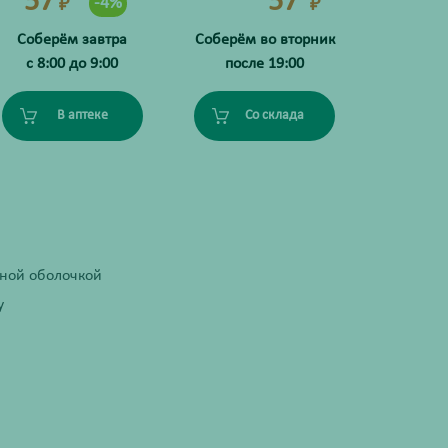
57
57
-4%
₽
₽
Соберём завтра
Соберём во вторник
с 8:00 до 9:00
после 19:00
В аптеке
Со склада
чной оболочкой
у