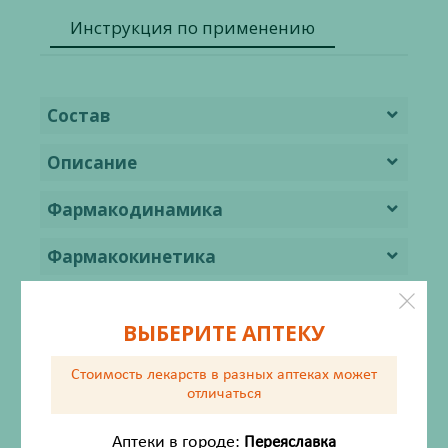
Инструкция по применению
Состав
Описание
Фармакодинамика
Фармакокинетика
Показания
ВЫБЕРИТЕ АПТЕКУ
Противопоказания
Стоимость лекарств в разных аптеках
может
Применение при беременности и
отличаться
кормлении грудью
Аптеки в городе:
Переяславка