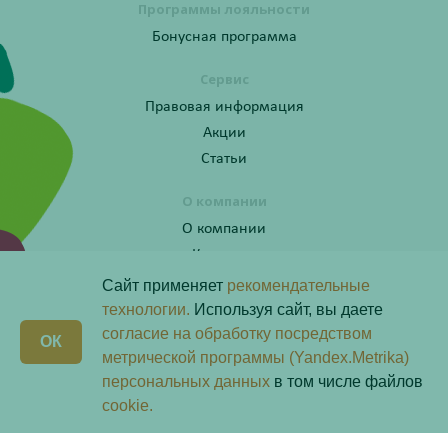
Программы лояльности
Бонусная программа
Сервис
Правовая информация
Акции
Статьи
О компании
О компании
Контакты
Сайт применяет
рекомендательные
технологии.
Используя сайт, вы даете
согласие на обработку посредством
Получите консультацию по телефону:
X
ОК
8 (800) 201-40-60 доб. 4
метрической программы (Yandex.Metrika)
персональных данных
в том числе файлов
Скачай наше
приложение
cookie.
Любая информация на сайте носит справочный характер и не является публичной офертой