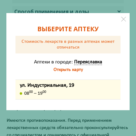
Способ применения и дозы
Показания
ВЫБЕРИТЕ АПТЕКУ
Противопоказания
Стоимость лекарств в разных аптеках
может
отличаться
Форма выпуска
Аптеки в городе:
Переяславка
Условия хранения
Открыть карту
Условия отпуска
ул. Индустриальная, 19
00
00
08
– 19
Внешний вид товара, упаковки, может отличаться от
изображения на фотографии.
Имеются противопоказания. Перед применением
лекарственных средств обязательно проконсультируйтесь
со специалистом и ознакомьтесь с официальной