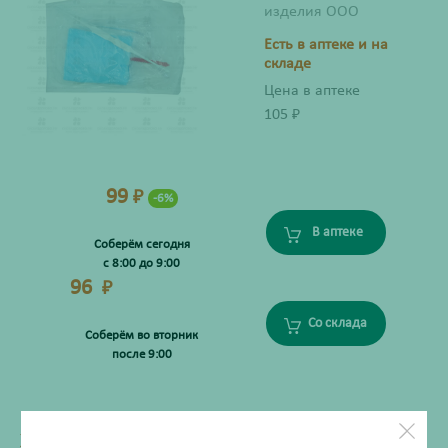
изделия ООО
Есть в аптеке и на
складе
Цена в аптеке
105
₽
99
₽
-6%
В аптеке
Соберём сегодня
с 8:00 до 9:00
96
₽
Со склада
Соберём во вторник
после 9:00
ХАРАКТЕРИСТИКИ