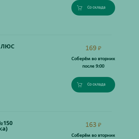
Со склада
 ПЛЮС
169
₽
Соберём во вторник
после 9:00
Со склада
№150
163
₽
ка)
Соберём во вторник