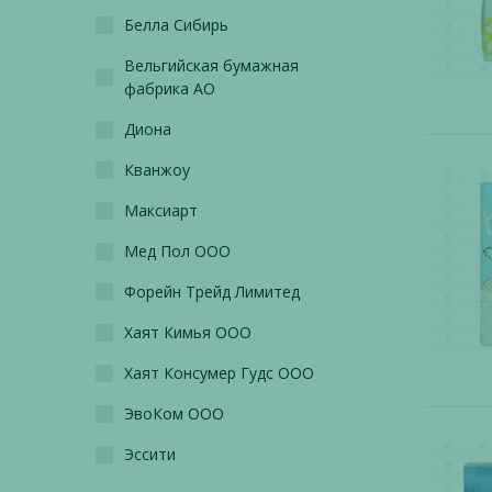
Белла Сибирь
Вельгийская бумажная
фабрика АО
Диона
Кванжоу
Максиарт
Мед Пол ООО
Форейн Трейд Лимитед
Хаят Кимья ООО
Хаят Консумер Гудс ООО
ЭвоКом ООО
Эссити