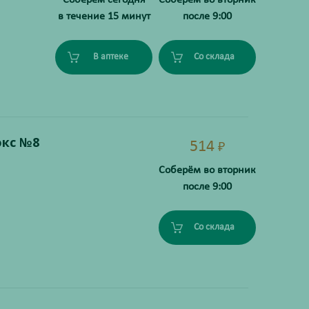
в течение 15 минут
после 9:00
В аптеке
Со склада
юкс №8
514
₽
Соберём во вторник
после 9:00
Со склада