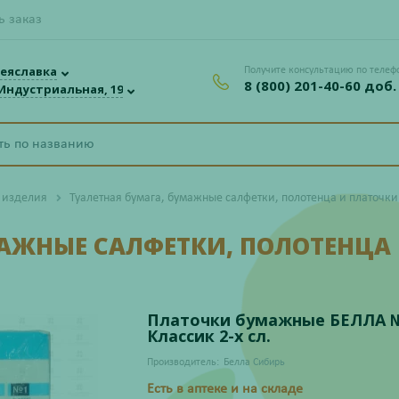
ь заказ
еяславка
Получите консультацию по телеф
8 (800) 201-40-60 доб.
 Индустриальная, 19
 изделия
Туалетная бумага, бумажные салфетки, полотенца и платочки
МАЖНЫЕ САЛФЕТКИ, ПОЛОТЕНЦА
Платочки бумажные БЕЛЛА 
Классик 2-х сл.
Производитель:
Белла Сибирь
Есть в аптеке и на складе