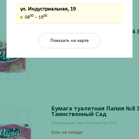
ул. Индустриальная, 19
00
00
08
– 19
Бумага туалетная Папия №4 3-
Клубничная Мечта
Показать на карте
Производитель:
Хаят Кимья ООО
Есть на складе
Бумага туалетная Папия №8 3-
Таинственный Сад
Производитель:
Хаят Консумер Гудс ООО
Есть на складе