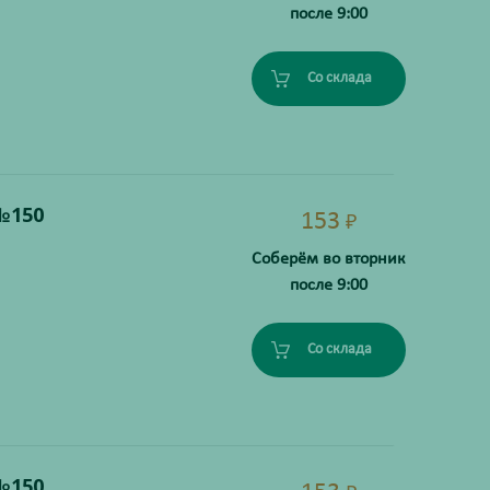
после 9:00
Со склада
№150
153
₽
Соберём во вторник
после 9:00
Со склада
№150