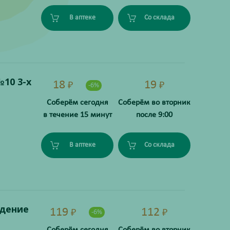
В аптеке
Со склада
10 3-х
18
19
₽
₽
-6%
Соберём сегодня
Соберём во вторник
в течение 15 минут
после 9:00
В аптеке
Со склада
идение
119
112
₽
₽
-6%
Соберём сегодня
Соберём во вторник