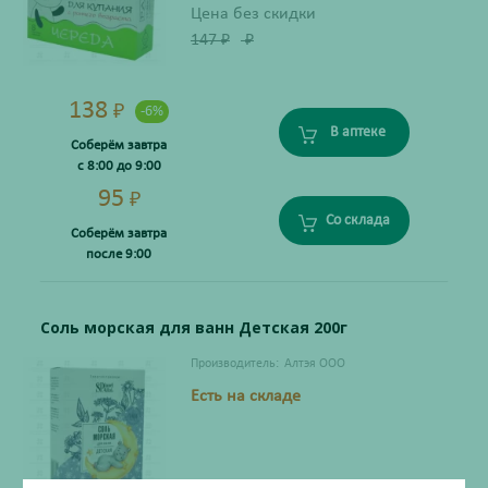
Цена без скидки
147
₽
₽
138
₽
-6%
В аптеке
Соберём завтра
с 8:00 до 9:00
95
₽
Со склада
Соберём завтра
после 9:00
Соль морская для ванн Детская 200г
Производитель:
Алтэя ООО
Есть на складе