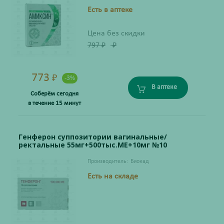
Есть в аптеке
Цена без скидки
797
₽
₽
773
₽
-3%
В аптеке
Соберём сегодня
в течение 15 минут
Генферон суппозитории вагинальные/
ректальные 55мг+500тыс.МЕ+10мг №10
Производитель:
Биокад
Есть на складе