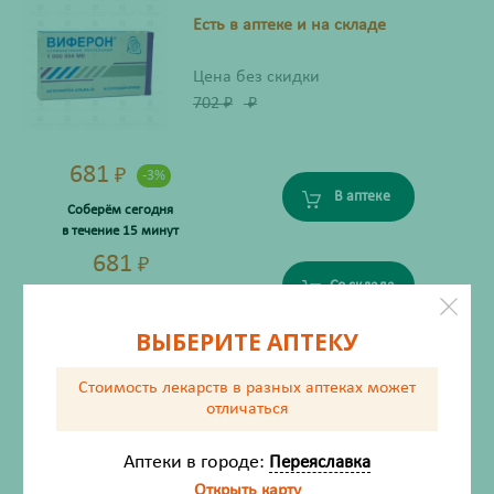
Есть в аптеке и на складе
Цена без скидки
702
₽
₽
681
₽
-3%
В аптеке
Соберём сегодня
в течение 15 минут
681
₽
Со склада
Соберём во вторник
после 9:00
ВЫБЕРИТЕ АПТЕКУ
Стоимость лекарств в разных аптеках
может
Арбидол капсулы 100мг №20
отличаться
Производитель:
Фармстандарт
Аптеки в городе:
Переяславка
Есть в аптеке
Открыть карту