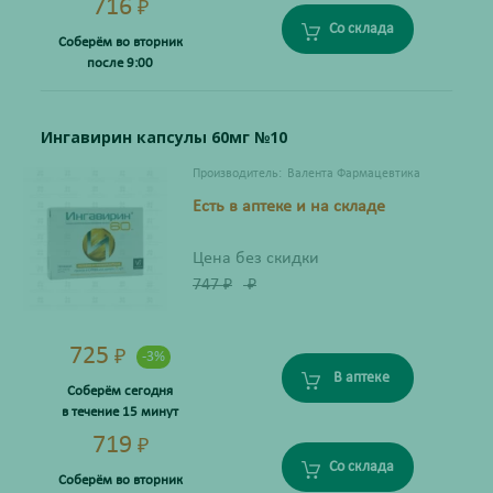
716
₽
Со склада
Соберём во вторник
после 9:00
Ингавирин капсулы 60мг №10
Производитель:
Валента Фармацевтика
Есть в аптеке и на складе
Цена без скидки
747
₽
₽
725
₽
-3%
В аптеке
Соберём сегодня
в течение 15 минут
719
₽
Со склада
Соберём во вторник