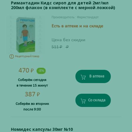
Римантадин Кидс сироп для детей 2мг/мл
200мл флакон (в комплекте с мерной ложкой)
Производитель:
Фармстандарт
Есть в аптеке и на складе
Цена без скидки
511
₽
₽
Рецептурный товар
470
₽
-8%
В аптеке
Соберём сегодня
в течение 15 минут
387
₽
Со склада
Соберём во вторник
после 9:00
Номидес капсулы 30мг №10