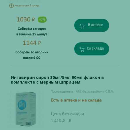
Рецептурный товар
1030
₽
-6%
В аптеке
Соберём сегодня
в течение 15 минут
1144
₽
Со склада
Соберём во вторник
после 9:00
Ингавирин сироп 30мг/5мл 90мл флакон в
комплекте с мерным шприцем
Производитель:
ABC Фармацойтичи С.П.А.
Есть в аптеке и на складе
Цена без скидки
1 410
₽
₽