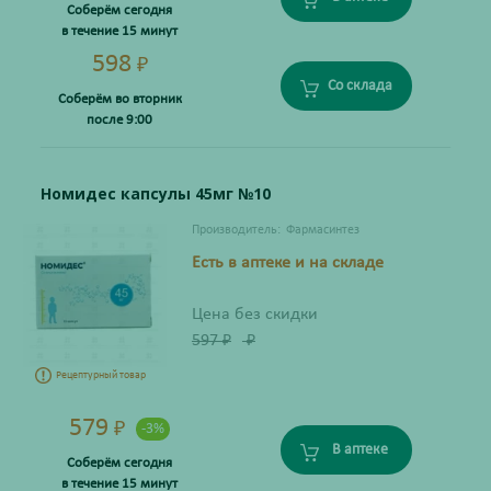
Соберём сегодня
в течение 15 минут
598
₽
Со склада
Соберём во вторник
после 9:00
Номидес капсулы 45мг №10
Производитель:
Фармасинтез
Есть в аптеке и на складе
Цена без скидки
597
₽
₽
Рецептурный товар
579
₽
-3%
В аптеке
Соберём сегодня
в течение 15 минут