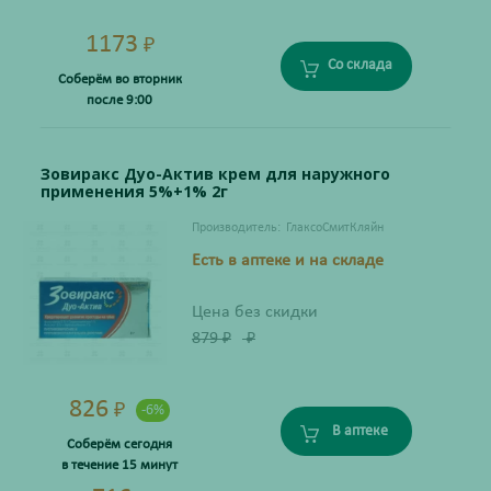
1173
₽
Со склада
Соберём во вторник
после 9:00
Зовиракс Дуо-Актив крем для наружного
применения 5%+1% 2г
Производитель:
ГлаксоСмитКляйн
Есть в аптеке и на складе
Цена без скидки
879
₽
₽
826
₽
-6%
В аптеке
Соберём сегодня
в течение 15 минут