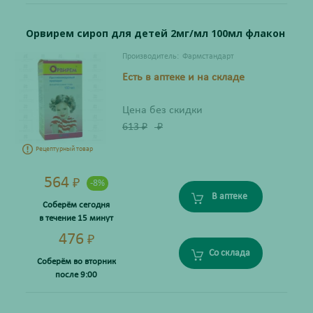
Орвирем сироп для детей 2мг/мл 100мл флакон
Производитель:
Фармстандарт
Есть в аптеке и на складе
Цена без скидки
613
₽
₽
Рецептурный товар
564
₽
-8%
В аптеке
Соберём сегодня
в течение 15 минут
476
₽
Со склада
Соберём во вторник
после 9:00