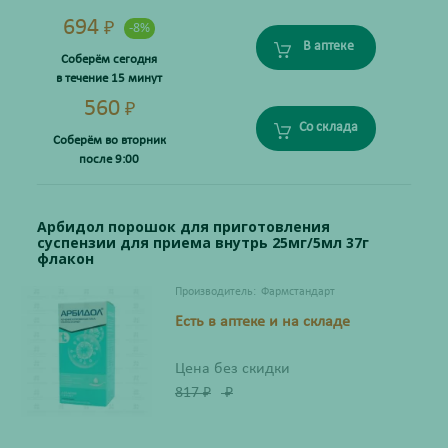
694
₽
-8%
В аптеке
Соберём сегодня
в течение 15 минут
560
₽
Со склада
Соберём во вторник
после 9:00
Арбидол порошок для приготовления
суспензии для приема внутрь 25мг/5мл 37г
флакон
Производитель:
Фармстандарт
Есть в аптеке и на складе
Цена без скидки
817
₽
₽