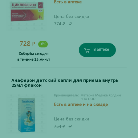
Есть в аптеке
Цена без скидки
774
₽
₽
728
₽
-6%
В аптеке
Соберём сегодня
в течение 15 минут
Анаферон детский капли для приема внутрь
25мл флакон
Производитель:
Материа Медика Холдинг
НПФ ООО
Есть в аптеке и на складе
Цена без скидки
754
₽
₽