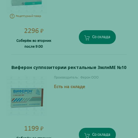
Рецептурный товар
2296
₽
Со склада
Соберём во вторник
после 9:00
Виферон суппозитории ректальные 3млнМЕ №10
Производитель:
Ферон ООО
Есть на складе
1199
₽
Со склада