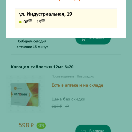
Цена без скидки
609
₽
₽
ул. Индустриальная, 19
00
00
08
– 19
591
₽
-3%
В аптеке
Соберём сегодня
в течение 15 минут
Кагоцел таблетки 12мг №20
Производитель:
Ниармедик
Есть в аптеке и на складе
Цена без скидки
617
₽
₽
598
₽
-3%
В аптеке