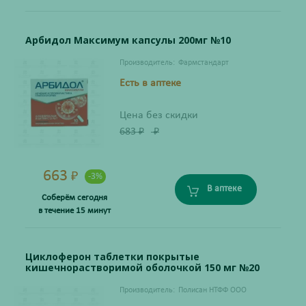
Арбидол Максимум капсулы 200мг №10
Производитель:
Фармстандарт
Есть в аптеке
Цена без скидки
683
₽
₽
663
₽
-3%
В аптеке
Соберём сегодня
в течение 15 минут
Циклоферон таблетки покрытые
кишечнорастворимой оболочкой 150 мг №20
Производитель:
Полисан НТФФ ООО