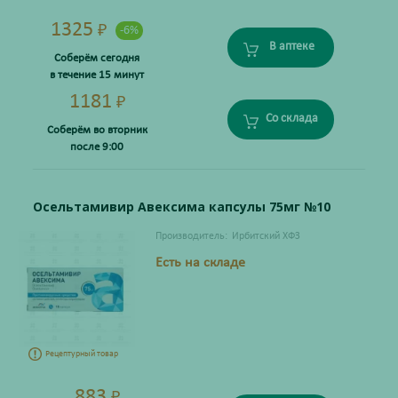
1325
₽
-6%
В аптеке
Соберём сегодня
в течение 15 минут
1181
₽
Со склада
Соберём во вторник
после 9:00
Осельтамивир Авексима капсулы 75мг №10
Производитель:
Ирбитский ХФЗ
Есть на складе
Рецептурный товар
883