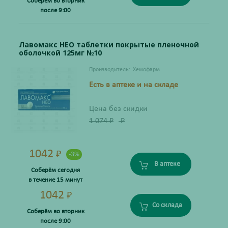
Соберём во вторник
после 9:00
Лавомакс НЕО таблетки покрытые пленочной
оболочкой 125мг №10
Производитель:
Хемофарм
Есть в аптеке и на складе
Цена без скидки
1 074
₽
₽
1042
₽
-3%
В аптеке
Соберём сегодня
в течение 15 минут
1042
₽
Со склада
Соберём во вторник
после 9:00