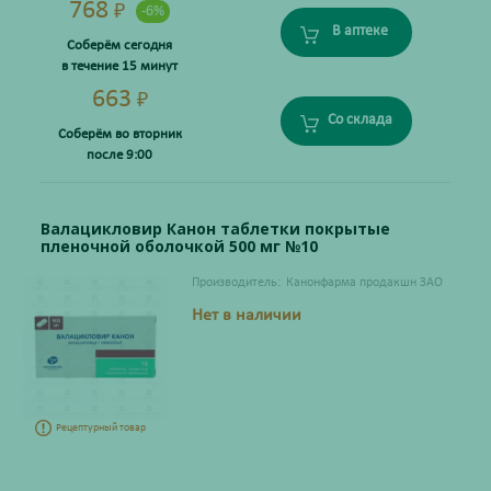
768
₽
-6%
В аптеке
Соберём сегодня
в течение 15 минут
663
₽
Со склада
Соберём во вторник
после 9:00
Валацикловир Канон таблетки покрытые
пленочной оболочкой 500 мг №10
Производитель:
Канонфарма продакшн ЗАО
Нет в наличии
Рецептурный товар