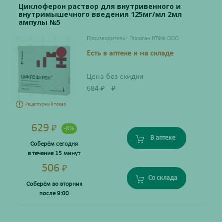
Циклоферон раствор для внутривенного и
внутримышечного введения 125мг/мл 2мл
ампулы №5
Производитель:
Полисан НТФФ ООО
Есть в аптеке и на складе
Цена без скидки
684
₽
₽
Рецептурный товар
629
₽
-8%
В аптеке
Соберём сегодня
в течение 15 минут
506
₽
Со склада
Соберём во вторник
после 9:00