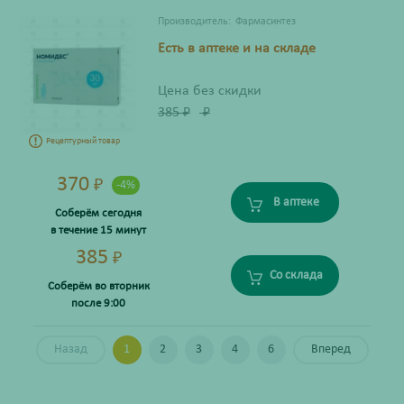
Производитель:
Фармасинтез
Есть в аптеке и на складе
Цена без скидки
385
₽
₽
Рецептурный товар
370
₽
-4%
В аптеке
Соберём сегодня
в течение 15 минут
385
₽
Со склада
Соберём во вторник
после 9:00
Назад
1
2
3
4
6
Вперед