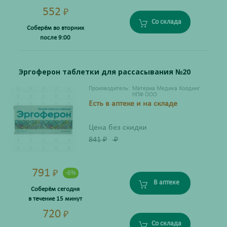
552
₽
Со склада
Соберём во вторник
после 9:00
Эргоферон таблетки для рассасывания №20
Производитель:
Материа Медика Холдинг
НПФ ООО
Есть в аптеке и на складе
Цена без скидки
841
₽
₽
791
₽
-6%
В аптеке
Соберём сегодня
в течение 15 минут
720
₽
Со склада