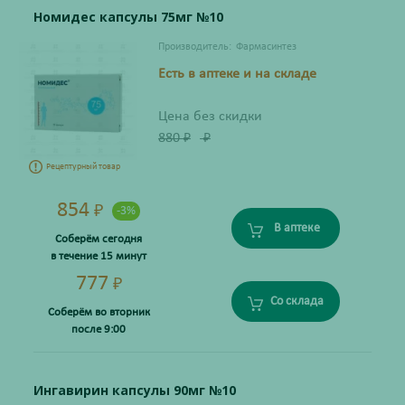
Номидес капсулы 75мг №10
Производитель:
Фармасинтез
Есть в аптеке и на складе
Цена без скидки
880
₽
₽
Рецептурный товар
854
₽
-3%
В аптеке
Соберём сегодня
в течение 15 минут
777
₽
Со склада
Соберём во вторник
после 9:00
Ингавирин капсулы 90мг №10