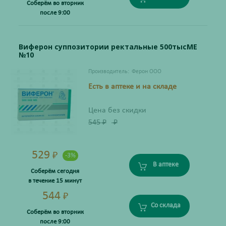
Соберём во вторник
после 9:00
Виферон суппозитории ректальные 500тысМЕ
№10
Производитель:
Ферон ООО
Есть в аптеке и на складе
Цена без скидки
545
₽
₽
529
₽
-3%
В аптеке
Соберём сегодня
в течение 15 минут
544
₽
Со склада
Соберём во вторник
после 9:00