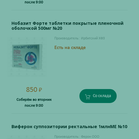
после 9:00
Нобазит Форте таблетки покрытые пленочной
оболочкой 500мг №20
Производитель:
Ирбитский ХФЗ
Есть на складе
850
₽
Со склада
Соберём во вторник
после 9:00
Виферон суппозитории ректальные 1млнМЕ №10
Производитель:
Ферон ООО