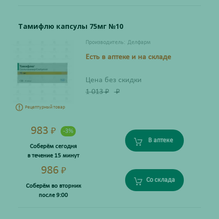
Тамифлю капсулы 75мг №10
Производитель:
Делфарм
Есть в аптеке и на складе
Цена без скидки
1 013
₽
₽
Рецептурный товар
983
₽
-3%
В аптеке
Соберём сегодня
в течение 15 минут
986
₽
Со склада
Соберём во вторник
после 9:00