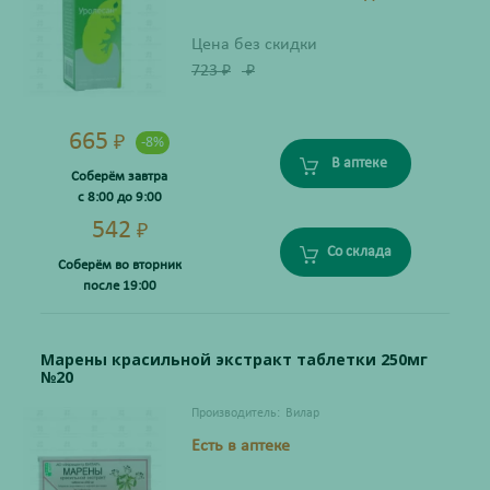
Цена без скидки
723
₽
₽
665
₽
-8%
В аптеке
Соберём завтра
с 8:00 до 9:00
542
₽
Со склада
Соберём во вторник
после 19:00
Марены красильной экстракт таблетки 250мг
№20
Производитель:
Вилар
Есть в аптеке