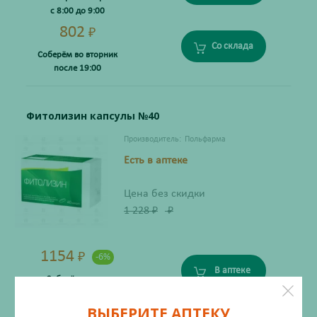
с 8:00 до 9:00
802
₽
Со склада
Соберём во вторник
после 19:00
Фитолизин капсулы №40
Производитель:
Польфарма
Есть в аптеке
Цена без скидки
1 228
₽
₽
1154
₽
-6%
В аптеке
Соберём завтра
с 8:00 до 9:00
ВЫБЕРИТЕ АПТЕКУ