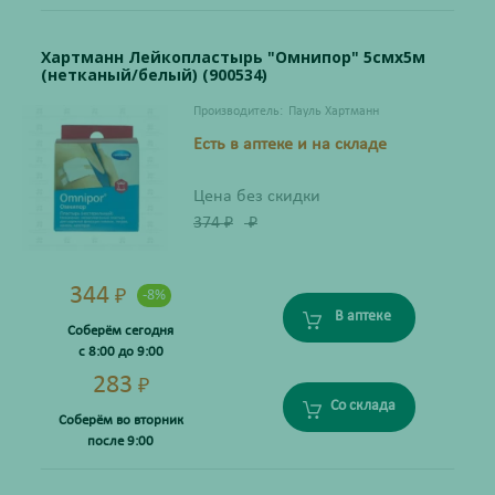
Хартманн Лейкопластырь "Омнипор" 5смх5м
(нетканый/белый) (900534)
Производитель:
Пауль Хартманн
Есть в аптеке и на складе
Цена без скидки
374
₽
₽
344
₽
-8%
В аптеке
Соберём сегодня
с 8:00 до 9:00
283
₽
Со склада
Соберём во вторник
после 9:00