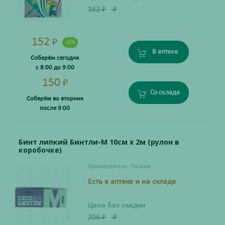
162
₽
₽
152
₽
-6%
В аптеке
Соберём сегодня
с 8:00 до 9:00
150
₽
Со склада
Соберём во вторник
после 9:00
Бинт липкий Бинтли-М 10см х 2м (рулон в
коробочке)
Производитель:
Пальма
Есть в аптеке и на складе
Цена без скидки
206
₽
₽