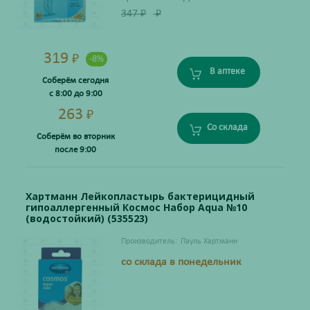
347
₽
₽
319
₽
-8%
В аптеке
Соберём сегодня
с 8:00 до 9:00
263
₽
Со склада
Соберём во вторник
после 9:00
Хартманн Лейкопластырь бактерицидный
гипоаллергенный Космос Набор Aqua №10
(водостойкий) (535523)
Производитель:
Пауль Хартманн
со склада в понедельник