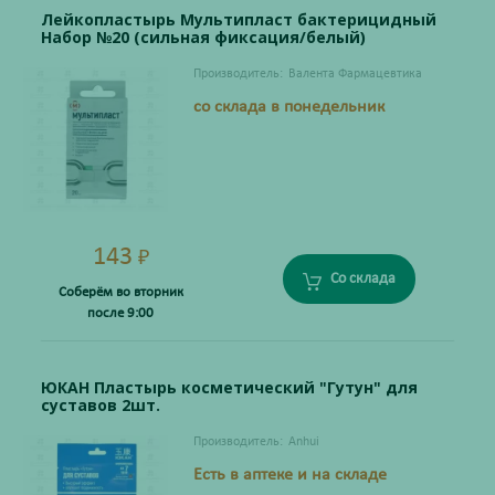
Лейкопластырь Мультипласт бактерицидный
Набор №20 (сильная фиксация/белый)
Производитель:
Валента Фармацевтика
со склада в понедельник
143
₽
Со склада
Соберём во вторник
после 9:00
ЮКАН Пластырь косметический "Гутун" для
суставов 2шт.
Производитель:
Anhui
Есть в аптеке и на складе