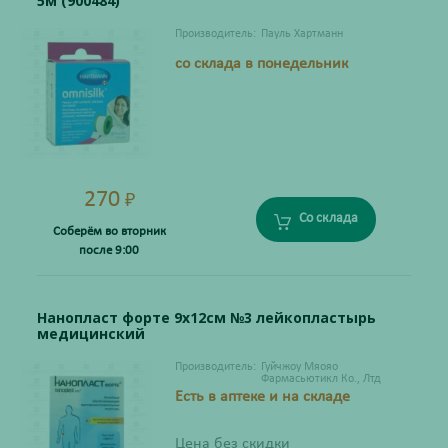
5м (900484)
Производитель:
Пауль Хартманн
со склада в понедельник
270
₽
Со склада
Соберём во вторник
после 9:00
Нанопласт форте 9х12см №3 лейкопластырь
медицинский
Производитель:
Гуйчжоу Мяояо
Фармасьютикл Ко., Лтд
Есть в аптеке и на складе
Цена без скидки