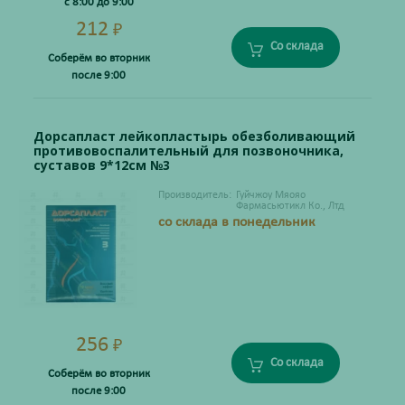
с 8:00 до 9:00
212
₽
Со склада
Соберём во вторник
после 9:00
Дорсапласт лейкопластырь обезболивающий
противовоспалительный для позвоночника,
суставов 9*12см №3
Производитель:
Гуйчжоу Мяояо
Фармасьютикл Ко., Лтд
со склада в понедельник
256
₽
Со склада
Соберём во вторник
после 9:00