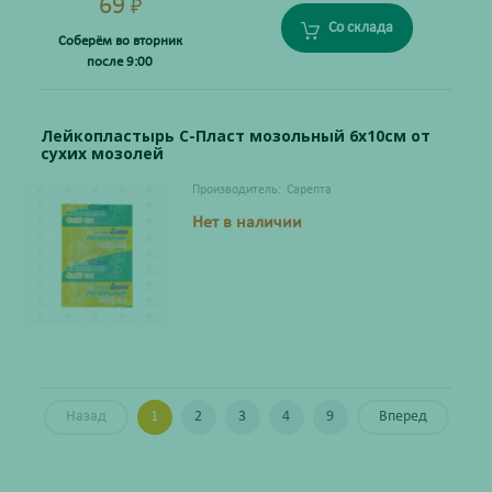
69
₽
Со склада
Соберём во вторник
после 9:00
Лейкопластырь С-Пласт мозольный 6х10см от
сухих мозолей
Производитель:
Сарепта
Нет в наличии
Назад
1
2
3
4
9
Вперед