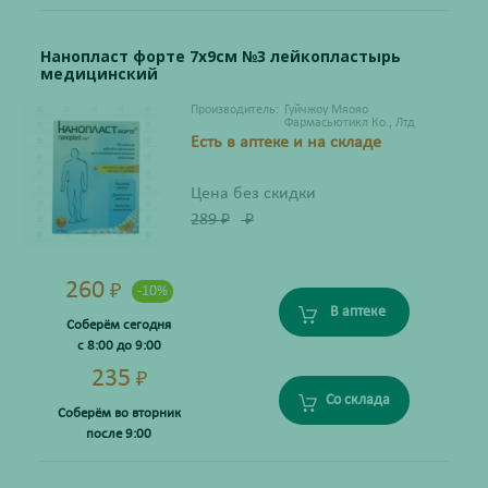
Нанопласт форте 7х9см №3 лейкопластырь
медицинский
Производитель:
Гуйчжоу Мяояо
Фармасьютикл Ко., Лтд
Есть в аптеке и на складе
Цена без скидки
289
₽
₽
260
₽
-10%
В аптеке
Соберём сегодня
с 8:00 до 9:00
235
₽
Со склада
Соберём во вторник
после 9:00