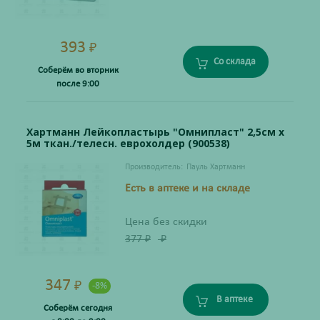
393
₽
Со склада
Соберём во вторник
после 9:00
Хартманн Лейкопластырь "Омнипласт" 2,5см х
5м ткан./телесн. еврохолдер (900538)
Производитель:
Пауль Хартманн
Есть в аптеке и на складе
Цена без скидки
377
₽
₽
347
₽
-8%
В аптеке
Соберём сегодня