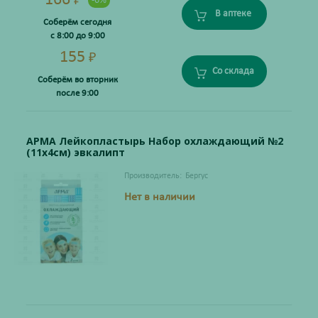
166
₽
-6%
В аптеке
Соберём сегодня
с 8:00 до 9:00
155
₽
Со склада
Соберём во вторник
после 9:00
АРМА Лейкопластырь Набор охлаждающий №2
(11х4см) эвкалипт
Производитель:
Бергус
Нет в наличии