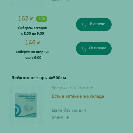
162
₽
-10%
В аптеке
Соберём сегодня
с 8:00 до 9:00
146
₽
Со склада
Соберём во вторник
после 9:00
Лейкопластырь 4х500см
Производитель:
Верофарм
Есть в аптеке и на складе
Цена без скидки
148
₽
₽