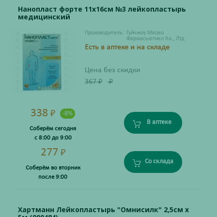
Нанопласт форте 11х16см №3 лейкопластырь
медицинский
Производитель:
Гуйчжоу Мяояо
Фармасьютикл Ко., Лтд
Есть в аптеке и на складе
Цена без скидки
367
₽
₽
338
₽
-8%
В аптеке
Соберём сегодня
с 8:00 до 9:00
277
₽
Со склада
Соберём во вторник
после 9:00
Хартманн Лейкопластырь "Омнисилк" 2,5см х