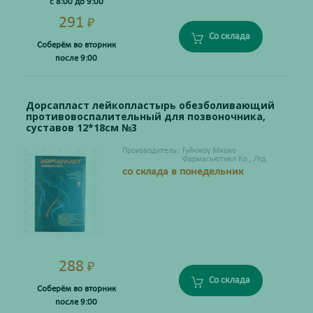
с 8:00 до 9:00
291
₽
Со склада
Соберём во вторник
после 9:00
Дорсапласт лейкопластырь обезболивающий
противовоспалительный для позвоночника,
суставов 12*18см №3
Производитель:
Гуйчжоу Мяояо
Фармасьютикл Ко., Лтд
со склада в понедельник
288
₽
Со склада
Соберём во вторник
после 9:00