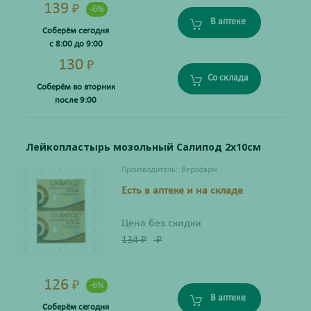
139
₽
-6%
В аптеке
Соберём сегодня
с 8:00 до 9:00
130
₽
Со склада
Соберём во вторник
после 9:00
Лейкопластырь мозольный Салипод 2х10см
Производитель:
Верофарм
Есть в аптеке и на складе
Цена без скидки
134
₽
₽
126
₽
-6%
В аптеке
Соберём сегодня