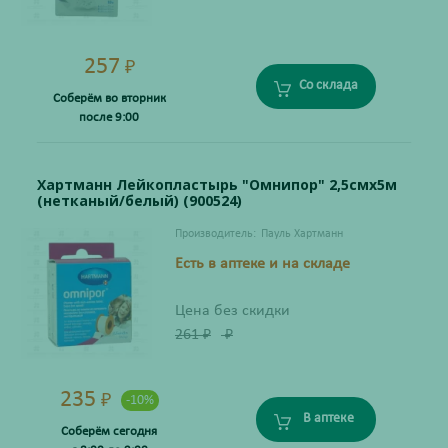
257
₽
Со склада
Соберём во вторник
после 9:00
Хартманн Лейкопластырь "Омнипор" 2,5смх5м
(нетканый/белый) (900524)
Производитель:
Пауль Хартманн
Есть в аптеке и на складе
Цена без скидки
261
₽
₽
235
₽
-10%
В аптеке
Соберём сегодня