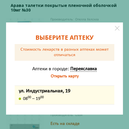
Арава талетки покрытые пленочной оболочкой
10мг №30
Производитель:
Опелла Хелскеа
Есть на складе
ВЫБЕРИТЕ АПТЕКУ
Стоимость лекарств в разных аптеках
может
отличаться
Рецептурный товар
Аптеки в городе:
Переяславка
1137
₽
Открыть карту
Со склада
Соберём во вторник
после 9:00
ул. Индустриальная, 19
00
00
08
– 19
Азатиоприн капсулы 50мг №50
Производитель:
Озон
Есть на складе