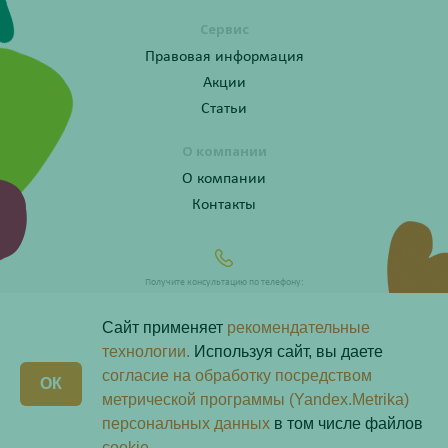
Сервис
Правовая информация
Акции
Статьи
О компании
О компании
Контакты
Получите консультацию по телефону:
8 (800) 201-40-60 доб. 4
Сайт применяет
рекомендательные
технологии.
Используя сайт, вы даете
согласие на обработку посредством
X
ОК
Любая информация на сайте носит справочный характер и не является публичной офертой
метрической программы (Yandex.Metrika)
определяемой положениями пункта 2 статьи 437 Гражданского кодекса Российской Федерации.
Владелец сайта ООО «Надежда-Фарм». Все права защищены © 2026.
персональных данных
в том числе файлов
Скачай наше
приложение
cookie.