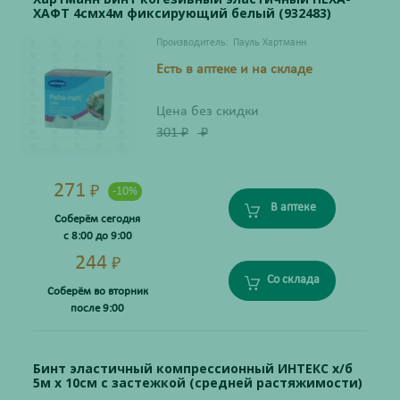
ХАФТ 4смх4м фиксирующий белый (932483)
Производитель:
Пауль Хартманн
Есть в аптеке и на складе
Цена без скидки
301
₽
₽
271
₽
-10%
В аптеке
Соберём сегодня
с 8:00 до 9:00
244
₽
Со склада
Соберём во вторник
после 9:00
Бинт эластичный компрессионный ИНТЕКС х/б
5м х 10см с застежкой (средней растяжимости)