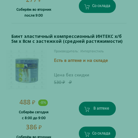
277
₽
Со склада
Соберём во вторник
после 9:00
Бинт эластичный компрессионный ИНТЕКС х/б
5м х 8см с застежкой (средней растяжимости)
Производитель:
Интертекстиль
Есть в аптеке и на складе
Цена без скидки
530
₽
₽
488
₽
-8%
В аптеке
Соберём сегодня
с 8:00 до 9:00
386
₽
Со склада
Соберём во вторник