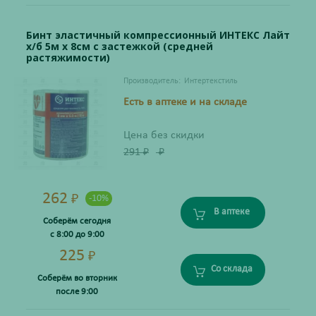
Бинт эластичный компрессионный ИНТЕКС Лайт
х/б 5м х 8см с застежкой (средней
растяжимости)
Производитель:
Интертекстиль
Есть в аптеке и на складе
Цена без скидки
291
₽
₽
262
₽
-10%
В аптеке
Соберём сегодня
с 8:00 до 9:00
225
₽
Со склада
Соберём во вторник
после 9:00