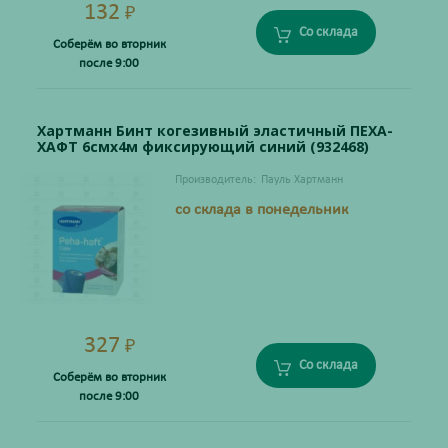
132
₽
Со склада
Соберём во вторник
после 9:00
Хартманн Бинт когезивный эластичный ПЕХА-
ХАФТ 6смх4м фиксирующий синий (932468)
Производитель:
Пауль Хартманн
со склада в понедельник
327
₽
Со склада
Соберём во вторник
после 9:00