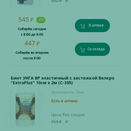
592
₽
₽
545
₽
-8%
В аптеке
Соберём сегодня
с 8:00 до 9:00
447
₽
Со склада
Соберём во вторник
после 9:00
Бинт УНГА ВР эластичный с застежкой Велкро
"ExtraPlus" 10см х 2м (С-305)
Производитель:
Тонус
Есть в аптеке
Цена без скидки
354
₽
₽