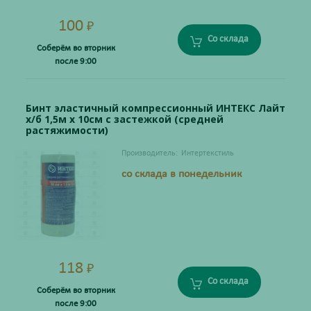
100
₽
Со склада
Соберём во вторник
после 9:00
Бинт эластичный компрессионный ИНТЕКС Лайт
х/б 1,5м х 10см с застежкой (средней
растяжимости)
Производитель:
Интертекстиль
со склада в понедельник
118
₽
Со склада
Соберём во вторник
после 9:00