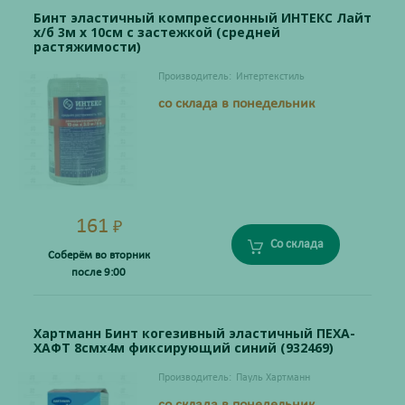
Бинт эластичный компрессионный ИНТЕКС Лайт
х/б 3м х 10см с застежкой (средней
растяжимости)
Производитель:
Интертекстиль
со склада в понедельник
161
₽
Со склада
Соберём во вторник
после 9:00
Хартманн Бинт когезивный эластичный ПЕХА-
ХАФТ 8смх4м фиксирующий синий (932469)
Производитель:
Пауль Хартманн