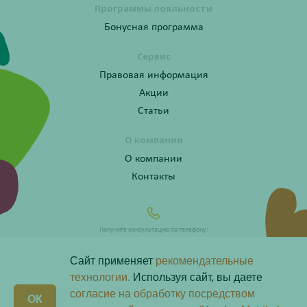
Программы лояльности
Бонусная программа
Сервис
Правовая информация
Акции
Статьи
О компании
О компании
Контакты
Получите консультацию по телефону:
8 (800) 201-40-60 доб. 4
Сайт применяет
рекомендательные
технологии.
Используя сайт, вы даете
согласие на обработку посредством
X
ОК
Любая информация на сайте носит справочный характер и не является публичной офертой