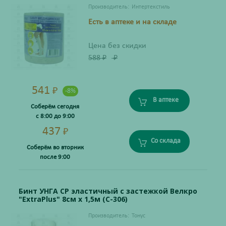
Производитель:
Интертекстиль
Есть в аптеке и на складе
Цена без скидки
588
₽
₽
541
₽
-8%
В аптеке
Соберём сегодня
с 8:00 до 9:00
437
₽
Со склада
Соберём во вторник
после 9:00
Бинт УНГА СР эластичный с застежкой Велкро
"ExtraPlus" 8см х 1,5м (С-306)
Производитель:
Тонус