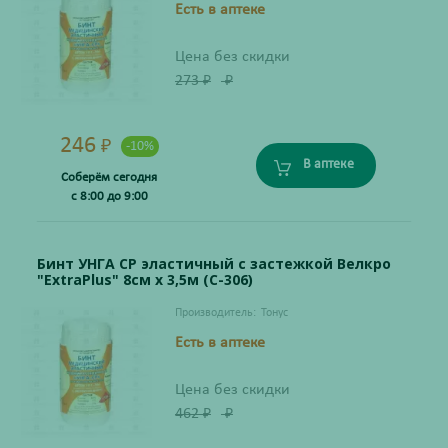
Есть в аптеке
Цена без скидки
273
₽
₽
246
₽
-10%
В аптеке
Соберём сегодня
с 8:00 до 9:00
Бинт УНГА СР эластичный с застежкой Велкро
"ExtraPlus" 8см х 3,5м (С-306)
Производитель:
Тонус
Есть в аптеке
Цена без скидки
462
₽
₽