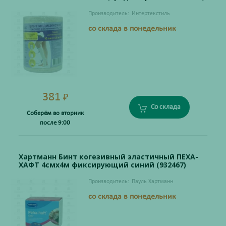
Производитель:
Интертекстиль
со склада в понедельник
381
₽
Со склада
Соберём во вторник
после 9:00
Хартманн Бинт когезивный эластичный ПЕХА-
ХАФТ 4смх4м фиксирующий синий (932467)
Производитель:
Пауль Хартманн
со склада в понедельник