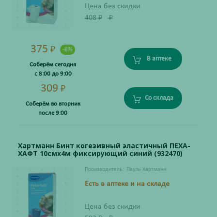
Цена без скидки
408
₽
₽
375
₽
-8%
В аптеке
Соберём сегодня
с 8:00 до 9:00
309
₽
Со склада
Соберём во вторник
после 9:00
Хартманн Бинт когезивный эластичный ПЕХА-
ХАФТ 10смх4м фиксирующий синий (932470)
Производитель:
Пауль Хартманн
Есть в аптеке и на складе
Цена без скидки