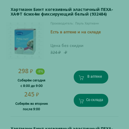
Хартманн Бинт когезивный эластичный ПЕХА-
ХАФТ 6смх4м фиксирующий белый (932484)
Производитель:
Пауль Хартманн
Есть в аптеке и на складе
Цена без скидки
324
₽
₽
298
₽
-8%
В аптеке
Соберём сегодня
с 8:00 до 9:00
245
₽
Со склада
Соберём во вторник
после 9:00
Хартманн Бинт когезивный эластичный ПЕХА-