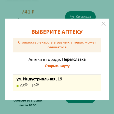
741
₽
Со склада
Соберём во вторник
после 10:00
ВЫБЕРИТЕ АПТЕКУ
Эндокринол капсулы 0,275г №30 Эвалар (БАД)
Стоимость лекарств в разных аптеках
может
отличаться
Производитель:
Эвалар
Есть на складе
Аптеки в городе:
Переяславка
Открыть карту
ул. Индустриальная, 19
00
00
08
– 19
917
₽
Со склада
Соберём во вторник
после 10:00