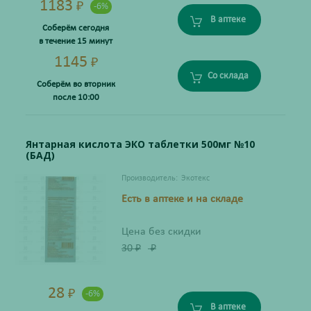
1183
₽
-6%
В аптеке
Соберём сегодня
в течение 15 минут
1145
₽
Со склада
Соберём во вторник
после 10:00
Янтарная кислота ЭКО таблетки 500мг №10
(БАД)
Производитель:
Экотекс
Есть в аптеке и на складе
Цена без скидки
30
₽
₽
28
₽
-6%
В аптеке