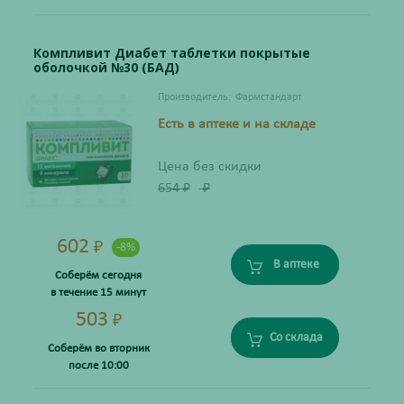
Компливит Диабет таблетки покрытые
оболочкой №30 (БАД)
Производитель:
Фармстандарт
Есть в аптеке и на складе
Цена без скидки
654
₽
₽
602
₽
-8%
В аптеке
Соберём сегодня
в течение 15 минут
503
₽
Со склада
Соберём во вторник
после 10:00