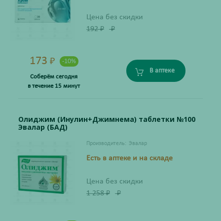
Цена без скидки
192
₽
₽
173
₽
-10%
В аптеке
Соберём сегодня
в течение 15 минут
Олиджим (Инулин+Джимнема) таблетки №100
Эвалар (БАД)
Производитель:
Эвалар
Есть в аптеке и на складе
Цена без скидки
1 258
₽
₽