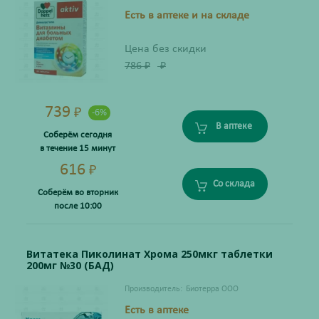
Есть в аптеке и на складе
Цена без скидки
786
₽
₽
739
₽
-6%
В аптеке
Соберём сегодня
в течение 15 минут
616
₽
Со склада
Соберём во вторник
после 10:00
Витатека Пиколинат Хрома 250мкг таблетки
200мг №30 (БАД)
Производитель:
Биотерра ООО
Есть в аптеке