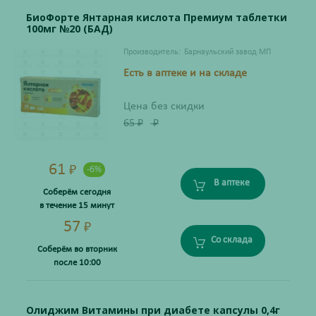
БиоФорте Янтарная кислота Премиум таблетки
100мг №20 (БАД)
Производитель:
Барнаульский завод МП
Есть в аптеке и на складе
Цена без скидки
65
₽
₽
61
₽
-6%
В аптеке
Соберём сегодня
в течение 15 минут
57
₽
Со склада
Соберём во вторник
после 10:00
Олиджим Витамины при диабете капсулы 0,4г