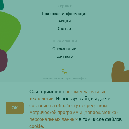
Сервис
Правовая информация
Акции
Статьи
О компании
О компании
Контакты
Получите консультацию по телефону:
8 (800) 201-40-60 доб. 4
Сайт применяет
рекомендательные
технологии.
Используя сайт, вы даете
согласие на обработку посредством
X
ОК
Любая информация на сайте носит справочный характер и не является публичной офертой
метрической программы (Yandex.Metrika)
определяемой положениями пункта 2 статьи 437 Гражданского кодекса Российской Федерации.
Владелец сайта ООО «Надежда-Фарм». Все права защищены © 2026.
персональных данных
в том числе файлов
Скачай наше
приложение
cookie.