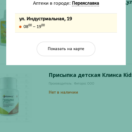
Присыпка детская с календул
Аптеки в городе:
Переяславка
Производитель:
Петрофарм
ул. Индустриальная, 19
Есть на складе
00
00
08
– 19
Показать на карте
Присыпка детская Клинса Kids
Производитель:
Фиторос ООО
Нет в наличии