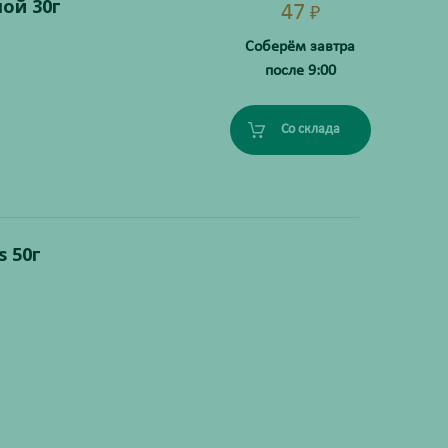
ой 30г
47
₽
Соберём завтра
после 9:00
Со склада
 50г