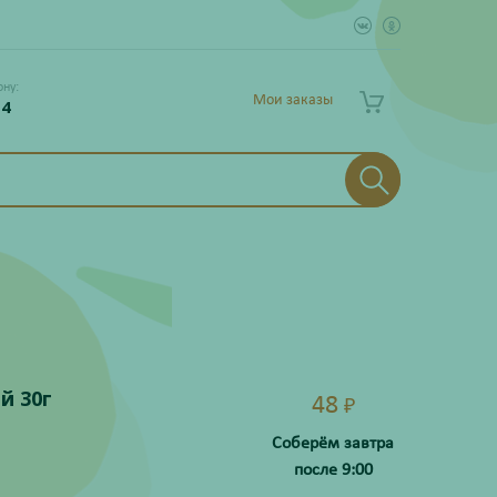
ону:
Мои заказы
 4
й 30г
48
₽
Соберём завтра
после 9:00