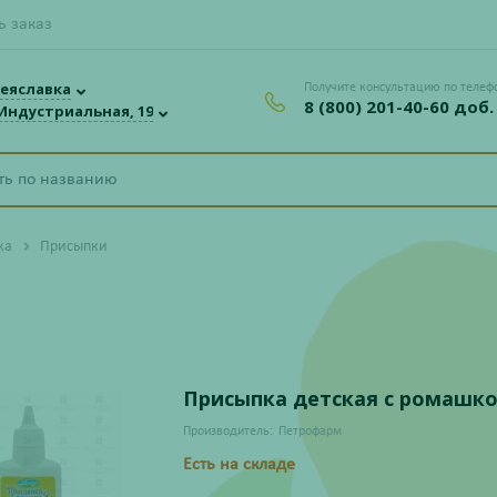
ь заказ
еяславка
Получите консультацию по телеф
8 (800) 201-40-60 доб.
 Индустриальная, 19
ка
Присыпки
Присыпка детская с ромашко
Производитель:
Петрофарм
Есть на складе