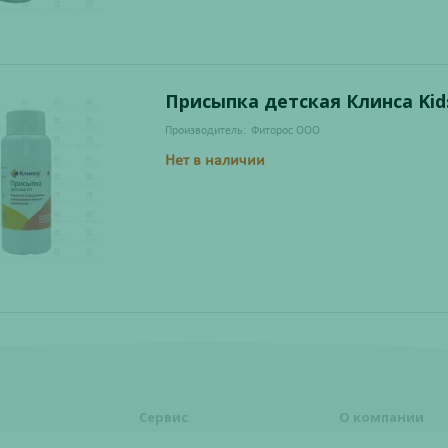
Присыпка детская Клинса Kids
Производитель:
Фиторос ООО
Нет в наличии
Сервис
О компании
формления
Правовая информация
О компании