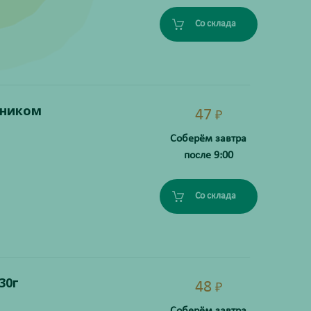
Со склада
жником
47
₽
Соберём завтра
после 9:00
Со склада
30г
48
₽
Соберём завтра