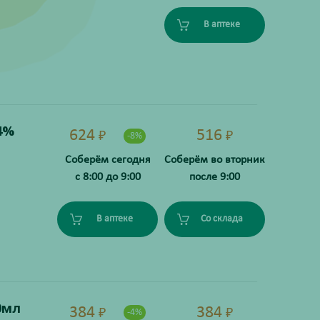
В аптеке
4%
624
516
₽
₽
-8%
Соберём сегодня
Соберём во вторник
с 8:00 до 9:00
после 9:00
В аптеке
Со склада
0мл
384
384
₽
₽
-4%