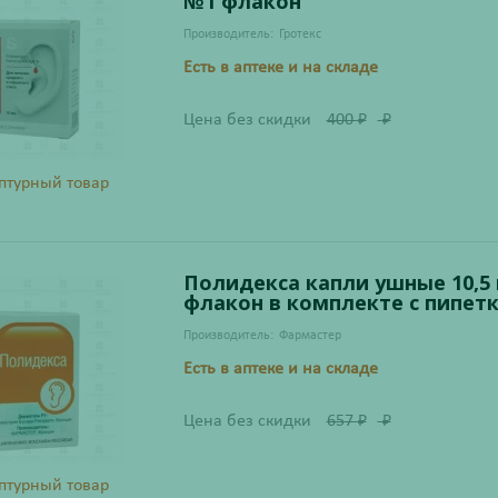
№1 флакон
Производитель:
Гротекс
Есть в аптеке и на складе
Цена без скидки
400
₽
₽
птурный товар
Полидекса капли ушные 10,5
флакон в комплекте с пипет
Производитель:
Фармастер
Есть в аптеке и на складе
Цена без скидки
657
₽
₽
птурный товар