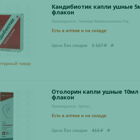
Кандибиотик капли ушные 5
флакон
Производитель:
Гленмарк Фармасьютикалз Лтд.
Есть в аптеке и на складе
Цена без скидки
1 127
₽
₽
птурный товар
Отолорин капли ушные 10мл
флакон
Производитель:
Гротекс
Есть в аптеке и на складе
Цена без скидки
413
₽
₽