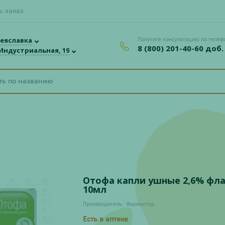
ь заказ
еяславка
Получите консультацию по телеф
8 (800) 201-40-60 доб.
 Индустриальная, 19
и
Отофа капли ушные 2,6% фл
10мл
Производитель:
Фармастер
Есть в аптеке