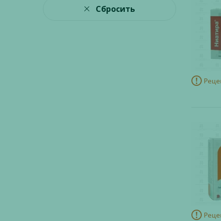
Сбросить
Реце
Реце