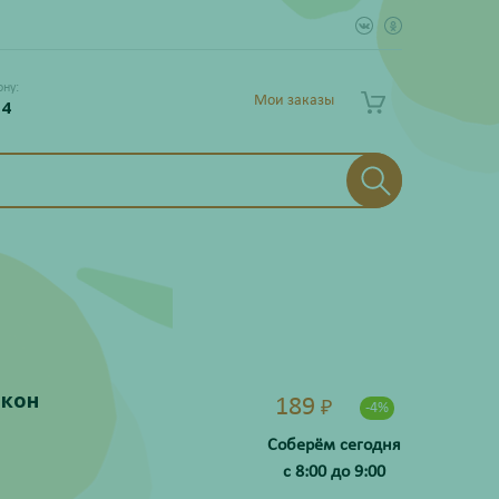
ону:
Мои заказы
 4
акон
189
₽
-4%
Соберём сегодня
с 8:00 до 9:00