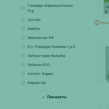
Гленмарк Фармасьютикалз
Лтд.
Гротекс
Реце
Замбон
Ивановская ФФ
К.О. Ромфарм Компани С.р.Л.
Лаборатории Жильбер
Рубикон ООО
Сентисс Фарма
Фармастер
Показать