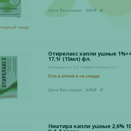
Цена без скидки
197
₽
₽
птурный товар
Отирелакс капли ушные 1%+
17,1г (15мл) фл.
Производитель:
К.О. Ромфарм Компани С.р.Л.
Есть в аптеке и на складе
Цена без скидки
678
₽
₽
Ниатира капли ушные 2,6% 1