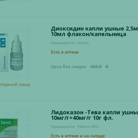
Диоксидин капли ушные 2,5м
10мл флакон/капельница
Производитель:
Гротекс
Есть в аптеке
Цена без скидки
603
₽
₽
птурный товар
Лидоказон -Тева капли ушны
10мг/г+40мг/г 10г фл.
Производитель:
Рубикон ООО
Есть в аптеке и на складе