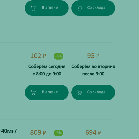
В аптеке
Со склада
102
95
₽
₽
-6%
Соберём сегодня
Соберём во вторник
с 8:00 до 9:00
после 9:00
В аптеке
Со склада
+40мг/
809
694
₽
₽
-6%