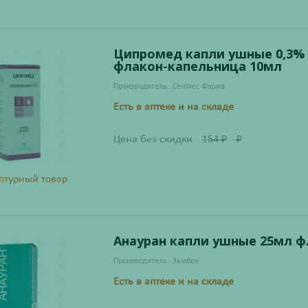
Ципромед капли ушные 0,3%
флакон-капельница 10мл
Производитель:
Сентисс Фарма
Есть в аптеке и на складе
Цена без скидки
154
₽
₽
птурный товар
Анауран капли ушные 25мл ф
Производитель:
Замбон
Есть в аптеке и на складе