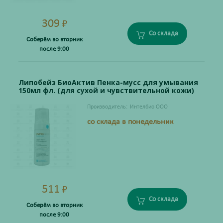
309
₽
Со склада
Соберём во вторник
после 9:00
Липобейз БиоАктив Пенка-мусс для умывания
150мл фл. (для сухой и чувствительной кожи)
Производитель:
Интелбио ООО
со склада в понедельник
511
₽
Со склада
Соберём во вторник
после 9:00