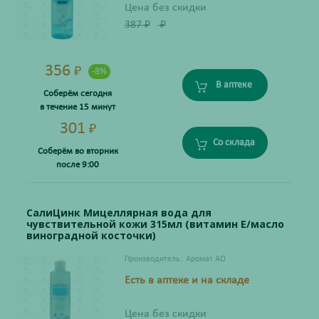
Цена без скидки
387
₽
₽
356
₽
-8%
В аптеке
Соберём сегодня
в течение 15 минут
301
₽
Со склада
Соберём во вторник
после 9:00
СалиЦинк Мицеллярная вода для
чувствительной кожи 315мл (витамин Е/масло
виноградной косточки)
Производитель:
Аромат АО
Есть в аптеке и на складе
Цена без скидки