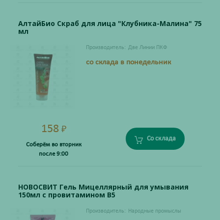
АлтайБио Скраб для лица "Клубника-Малина" 75
мл
Производитель:
Две Линии ПКФ
со склада в понедельник
158
₽
Со склада
Соберём во вторник
после 9:00
НОВОСВИТ Гель Мицеллярный для умывания
150мл с провитамином В5
Производитель:
Народные промыслы