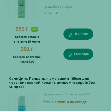
Цена без скидки
387
₽
₽
356
₽
-8%
В аптеке
Соберём сегодня
в течение 15 минут
301
₽
Со склада
Соберём во вторник
после 9:00
СалиЦинк Пенка для умывания 160мл для
чувствительной кожи (с цинком и серой/без
спирта)
Производитель:
ПроКосметика ООО
Есть в аптеке и на складе