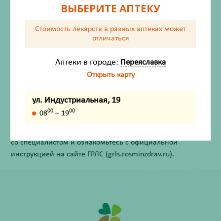
ВЫБЕРИТЕ АПТЕКУ
Состав
Стоимость лекарств в разных аптеках
может
Описание
отличаться
Срок годности
Аптеки в городе:
Переяславка
Открыть карту
Внешний вид товара, упаковки, может отличаться от
изображения на фотографии.
ул. Индустриальная, 19
00
00
08
– 19
Имеются противопоказания. Перед применением
лекарственных средств обязательно проконсультируйтесь
со специалистом и ознакомьтесь с официальной
инструкцией на сайте ГРЛС (grls.rosminzdrav.ru).