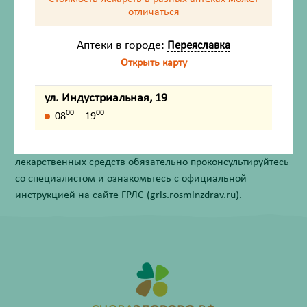
отличаться
Описание
Аптеки в городе:
Переяславка
Срок годности
Открыть карту
ул. Индустриальная, 19
Внешний вид товара, упаковки, может отличаться от
00
00
08
– 19
изображения на фотографии.
Имеются противопоказания. Перед применением
лекарственных средств обязательно проконсультируйтесь
со специалистом и ознакомьтесь с официальной
инструкцией на сайте ГРЛС (grls.rosminzdrav.ru).