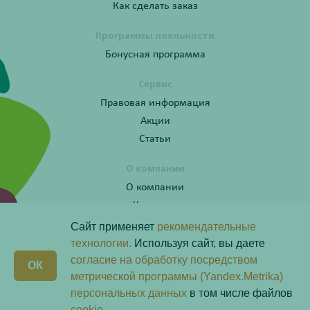
Как сделать заказ
Программы лояльности
Бонусная программа
Сервис
Правовая информация
Акции
Статьи
О компании
О компании
Контакты
Сайт применяет
рекомендательные
технологии.
Используя сайт, вы даете
согласие на обработку посредством
Получите консультацию по телефону:
X
ОК
8 (800) 201-40-60 доб. 4
метрической программы (Yandex.Metrika)
персональных данных
в том числе файлов
Скачай наше
приложение
cookie.