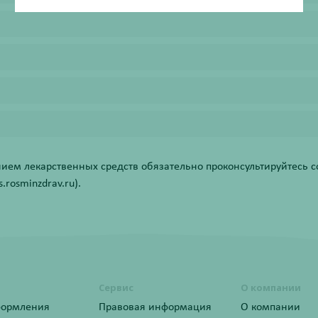
ем лекарственных средств обязательно проконсультируйтесь со
rosminzdrav.ru).
Сервис
О компании
формления
Правовая информация
О компании