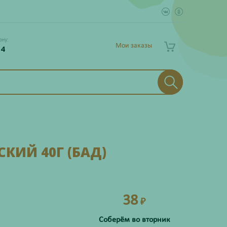
ону:
Мои заказы
 4
КИЙ 40Г (БАД)
38
₽
Соберём во вторник