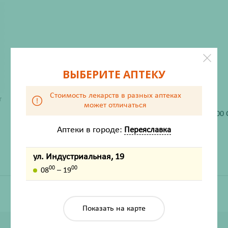
ВЫБЕРИТЕ АПТЕКУ
Стоимость лекарств в разных аптеках
ХАРАКТЕРИСТИКИ
т
может отличаться
Производитель
Сибирское здоровье 2000
Жизненно важный
Нет
Аптеки в городе:
Переяславка
ул. Индустриальная, 19
00
00
08
– 19
Показать на карте