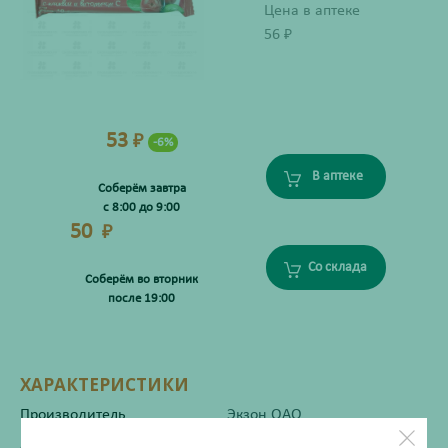
Цена в аптеке
56
₽
53
₽
-6%
В аптеке
Соберём завтра
с 8:00 до 9:00
50
₽
Со склада
Соберём во вторник
после 19:00
ХАРАКТЕРИСТИКИ
Производитель
Экзон ОАО
Жизненно важный
Нет