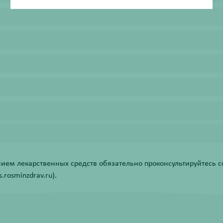
ем лекарственных средств обязательно проконсультируйтесь со
rosminzdrav.ru).