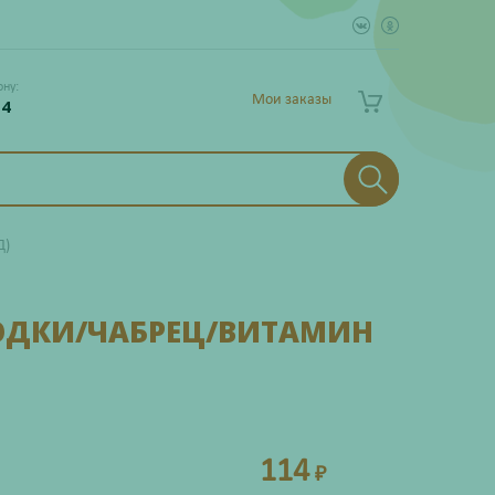
ону:
Мои заказы
 4
Д)
ЛОДКИ/ЧАБРЕЦ/ВИТАМИН
114
₽