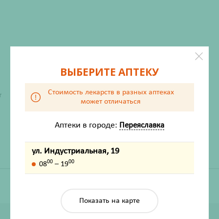
ВЫБЕРИТЕ АПТЕКУ
Стоимость лекарств в разных аптеках
ХАРАКТЕРИСТИКИ
т
может отличаться
Производитель
Твинс-Тэк АО
Жизненно важный
Нет
Аптеки в городе:
Переяславка
ул. Индустриальная, 19
00
00
08
– 19
Показать на карте