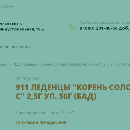
ь заказ
еяславка
Получите консультацию по телеф
8 (800) 201-40-60 доб.
 Индустриальная, 19
енцы
911 Леденцы "Корень солодки/Чабрец/витамин С" 2,5г уп. 50г (БА
35955/06898
911 ЛЕДЕНЦЫ "КОРЕНЬ СО
С" 2,5Г УП. 50Г (БАД)
Производитель: Твинс-Тэк АО
со склада в понедельник